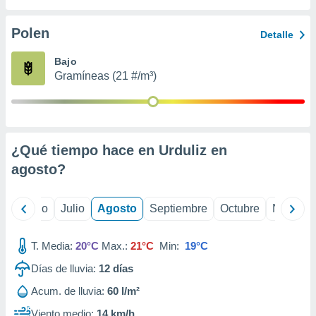
 seleccionar
o.
Polen
Detalle
calización
precisa e
Bajo
ión mediante
Gramíneas (21 #/m³)
, publicidad
dos,
 publicidad
,
¿Qué tiempo hace en Urduliz en
ón de
agosto
?
 desarrollo
s.
tros 1199
yo
Junio
Julio
Agosto
Septiembre
Octubre
Noviemb
ios
T. Media:
20°C
Max.:
21°C
Min:
19°C
Días de lluvia:
12
días
Acum. de lluvia:
60 l/m²
Viento medio:
14 km/h