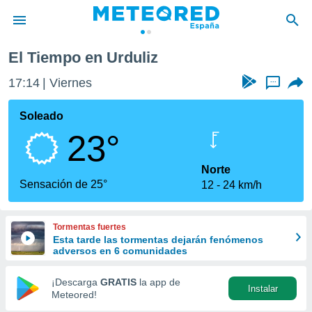
El Tiempo en Urduliz
privacidad
17:14
Viernes
...
o de
tiempo.com)
borado por
Soleado
es para
23°
ue la
 que se
e calidad.
Norte
eder a este
Sensación de 25°
12
24 km/h
ediante las
opciones:
Tormentas fuertes
ookies y
Esta tarde las tormentas dejarán fenómenos
e forma
adversos en 6 comunidades
d digital
¡Descarga
GRATIS
la app de
Instalar
ada, basada
Meteored!
mación