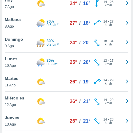
14
-
28
24°
/
16°
km/h
7 Ago
do en
 mismo.
sultar más
Mañana
70%
14
-
27
27°
/
18°
 en nuestra
0.5 l/m²
km/h
8 Ago
 Cookies
y
ualquier
Domingo
30%
18
-
34
24°
/
20°
0.3 l/m²
km/h
9 Ago
ento
 botón
ación de
Lunes
30%
13
-
27
25°
/
20°
kies
0.3 l/m²
km/h
10 Ago
 disponible
e nuestra
Martes
14
-
29
.
26°
/
19°
km/h
11 Ago
IVAMENTE,
Miércoles
14
-
29
26°
/
21°
km/h
12 Ago
as
 a cookies
Jueves
14
-
28
26°
/
21°
km/h
 no aceptar
13 Ago
ón de