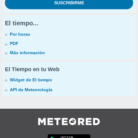
El tiempo...
Por horas
PDF
Más información
El Tiempo en tu Web
Widget de El tiempo
API de Meteorología