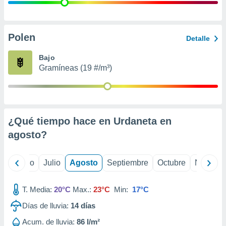
 seleccionar
o.
calización
precisa e
Polen
Detalle
ión mediante
Bajo
, publicidad
Gramíneas (19 #/m³)
dos,
 publicidad
,
ón de
¿Qué tiempo hace en Urdaneta en
 desarrollo
s.
agosto
?
tros 1199
ios
yo
Junio
Julio
Agosto
Septiembre
Octubre
Noviemb
T. Media:
20°C
Max.:
23°C
Min:
17°C
Días de lluvia:
14
días
Acum. de lluvia:
86 l/m²