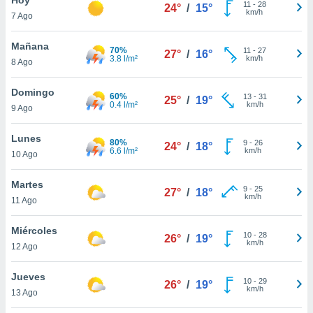
11
-
28
24°
/
15°
km/h
7 Ago
do en
 mismo.
sultar más
Mañana
70%
11
-
27
27°
/
16°
 en nuestra
3.8 l/m²
km/h
8 Ago
 Cookies
y
ualquier
Domingo
60%
13
-
31
25°
/
19°
0.4 l/m²
km/h
9 Ago
ento
 botón
ación de
Lunes
80%
9
-
26
24°
/
18°
kies
6.6 l/m²
km/h
10 Ago
 disponible
e nuestra
Martes
9
-
25
.
27°
/
18°
km/h
11 Ago
IVAMENTE,
Miércoles
10
-
28
26°
/
19°
km/h
12 Ago
as
 a cookies
Jueves
10
-
29
26°
/
19°
km/h
 no aceptar
13 Ago
ón de