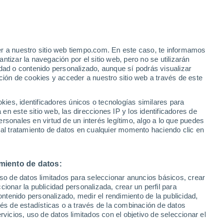
Aviso de nivel amarillo
Alerta moderada por altas
temperaturas en Urbanización
Compo Olive hoy
er a nuestro sitio web tiempo.com. En este caso, te informamos
/h
tizar la navegación por el sitio web, pero no se utilizarán
dad o contenido personalizado, aunque sí podrás visualizar
ción de cookies y acceder a nuestro sitio web a través de este
 de
es, identificadores únicos o tecnologías similares para
n este sitio web, las direcciones IP y los identificadores de
rsonales en virtud de un interés legítimo, algo a lo que puedes
 temperatura
Radar de lluvia
Satélites
Modelos
 al tratamiento de datos en cualquier momento haciendo clic en
miento de datos:
omingo
Lunes
Martes
Miércoles
uso de datos limitados para seleccionar anuncios básicos, crear
9 Ago
10 Ago
11 Ago
12 Ago
ccionar la publicidad personalizada, crear un perfil para
ontenido personalizado, medir el rendimiento de la publicidad,
vés de estadísticas o a través de la combinación de datos
rvicios, uso de datos limitados con el objetivo de seleccionar el