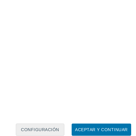
Calendario lunar
Lun
Mar
Mié
Jue
Vie
Sáb
Dom
6
7
8
9
10
11
12
13
14
15
16
17
18
19
CONFIGURACIÓN
ACEPTAR Y CONTINUAR