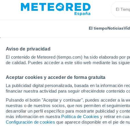
El tiempo
Noticias
Ví
Aviso de privacidad
El contenido de Meteored (tiempo.com) ha sido elaborado por pr
de calidad. Puedes acceder a este sitio web mediante las sigui
Aceptar cookies y acceder de forma gratuita
Inicio
Andalucía
Provincia de Jaén
Urbanizació
La publicidad digital personalizada, basada en la información r
financiar nuestra actividad para seguir ofreciéndote contenido c
El Tiempo en Urbaniza
Pulsando el botón "Aceptar y continuar", puedes acceder a la w
nuestras o de nuestros socios, que nos permiten el seguimiento
18:23
Jueves
desarrollar un perfil específico para mostrarte publicidad y co
más información en nuestra
Política de Cookies
y retirar en cu
Configuración de cookies
que aparece disponible en el pie de n
Soleado