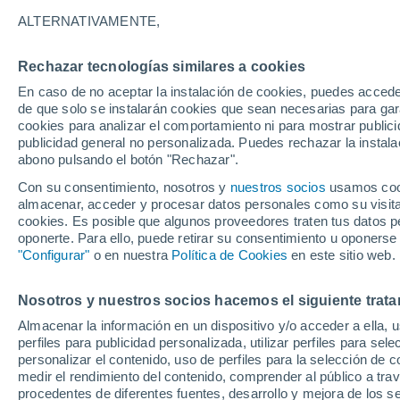
37°
ALTERNATIVAMENTE,
Rechazar tecnologías similares a cookies
Noroeste
En caso de no aceptar la instalación de cookies, puedes acced
Sensación de 35°
13
-
32 km
de que solo se instalarán cookies que sean necesarias para garan
cookies para analizar el comportamiento ni para mostrar publici
publicidad general no personalizada. Puedes rechazar la instala
abono pulsando el botón "Rechazar".
Previsión para el eclipse
Samuel Biener avisa de posibles tormentas y
Con su consentimiento, nosotros y
nuestros socios
usamos cooki
un domo de calor en España
almacenar, acceder y procesar datos personales como su visita e
cookies. Es posible que algunos proveedores traten tus datos pe
El Tiempo 1 - 7 días
Por horas
Actualidad
Mapa de
oponerte. Para ello, puede retirar su consentimiento u oponerse
"Configurar"
o en nuestra
Política de Cookies
en este sitio web.
Nosotros y nuestros socios hacemos el siguiente trata
Mañana
Sábado
D
Hoy
Almacenar la información en un dispositivo y/o acceder a ella, 
7 Ago
8 Ago
6 Ago
perfiles para publicidad personalizada, utilizar perfiles para sele
personalizar el contenido, uso de perfiles para la selección de c
medir el rendimiento del contenido, comprender al público a tra
procedentes de diferentes fuentes, desarrollo y mejora de los se