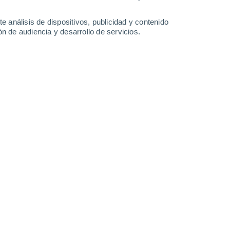
38°
/
24°
39°
/
24°
39°
/
24°
40°
/
25°
e análisis de dispositivos, publicidad y contenido
n de audiencia y desarrollo de servicios.
-
38
km/h
14
-
35
km/h
14
-
35
km/h
11
-
35
km/h
ive hoy
, 6 de agosto
Noroeste
5 Medio
12
-
31 km/h
FPS:
6-10
Noroeste
3 Medio
13
-
32 km/h
FPS:
6-10
Noroeste
1 Bajo
11
-
31 km/h
FPS:
no
Oeste
0 Bajo
7
-
26 km/h
FPS:
no