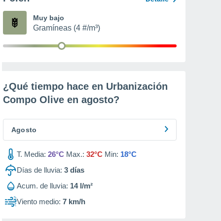
Muy bajo
Gramíneas (4 #/m³)
¿Qué tiempo hace en Urbanización
Compo Olive en
agosto
?
Agosto
T. Media:
26°C
Max.:
32°C
Min:
18°C
Días de lluvia:
3
días
Acum. de lluvia:
14 l/m²
Viento medio:
7 km/h