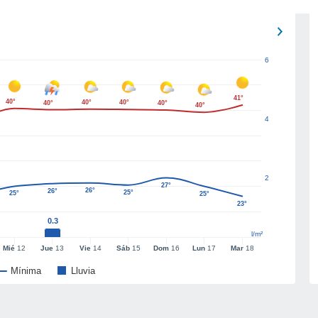
6
41°
40°
40°
40°
40°
40°
40°
4
2
27°
26°
26°
25°
25°
25°
23°
0.3
l/m²
Mié
12
Jue
13
Vie
14
Sáb
15
Dom
16
Lun
17
Mar
18
Mínima
Lluvia