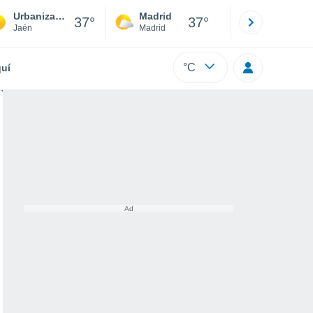
Urbanización Compo Olive
Madrid
Barcelona
37°
37°
Jaén
Madrid
Barcelona
°C
uí