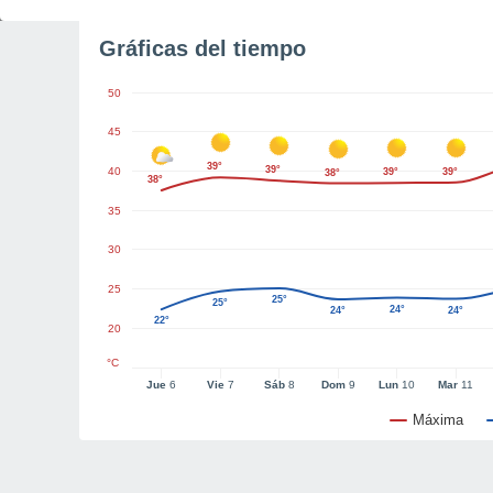
Gráficas del tiempo
50
45
39°
39°
40
39°
39°
38°
38°
35
30
25
25°
25°
24°
24°
24°
22°
20
°C
Jue
6
Vie
7
Sáb
8
Dom
9
Lun
10
Mar
11
Máxima