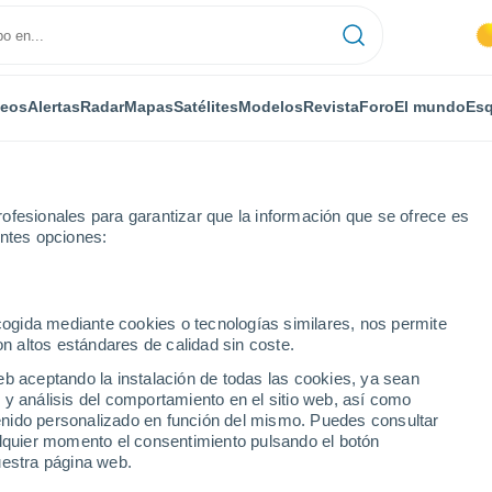
deos
Alertas
Radar
Mapas
Satélites
Modelos
Revista
Foro
El mundo
Esq
ofesionales para garantizar que la información que se ofrece es
entes opciones:
n Compo Olive
ecogida mediante cookies o tecnologías similares, nos permite
on altos estándares de calidad sin coste.
ción Compo Olive
eb aceptando la instalación de todas las cookies, ya sean
 y análisis del comportamiento en el sitio web, así como
...
ntenido personalizado en función del mismo. Puedes consultar
alquier momento el consentimiento pulsando el botón
Por horas
uestra página web.
Cielos despejados en las
próximas horas