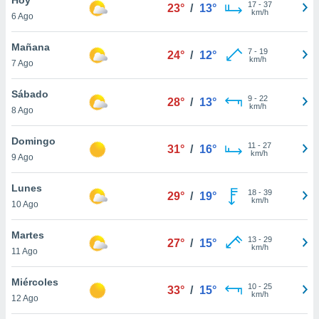
17
-
37
23°
/
13°
km/h
6 Ago
do en
 mismo.
sultar más
Mañana
7
-
19
24°
/
12°
 en nuestra
km/h
7 Ago
 Cookies
y
ualquier
Sábado
9
-
22
28°
/
13°
km/h
8 Ago
ento
 botón
ación de
Domingo
11
-
27
31°
/
16°
kies
km/h
9 Ago
 disponible
e nuestra
Lunes
18
-
39
.
29°
/
19°
km/h
10 Ago
IVAMENTE,
Martes
13
-
29
27°
/
15°
km/h
11 Ago
as
 a cookies
Miércoles
10
-
25
33°
/
15°
km/h
 no aceptar
12 Ago
ón de