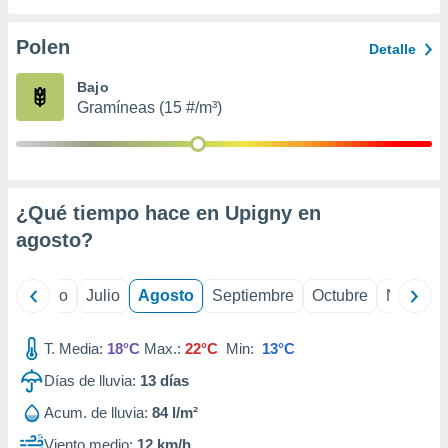
 seleccionar
o.
Polen
Detalle
calización
precisa e
Bajo
ión mediante
Gramíneas (15 #/m³)
, publicidad
dos,
 publicidad
,
¿Qué tiempo hace en Upigny en
ón de
agosto
?
 desarrollo
s.
tros 1199
yo
Junio
Julio
Agosto
Septiembre
Octubre
Noviemb
ios
T. Media:
18°C
Max.:
22°C
Min:
13°C
Días de lluvia:
13
días
Acum. de lluvia:
84 l/m²
Viento medio:
12 km/h