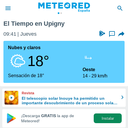
El Tiempo en Upigny
privacidad
09:41
Jueves
...
o de
tiempo.com)
borado por
Nubes y claros
es para
18°
ue la
 que se
e calidad.
Oeste
eder a este
Sensación de 18°
14
29 km/h
ediante las
opciones:
Revista
ookies y
El telescopio solar Inouye ha permitido un
e forma
importante descubrimiento de un proceso solar
oculto hasta ahora
d digital
¡Descarga
GRATIS
la app de
Instalar
ada, basada
Meteored!
mación