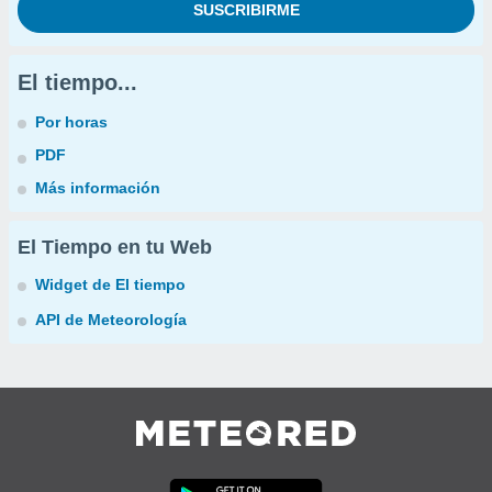
El tiempo...
Por horas
PDF
Más información
El Tiempo en tu Web
Widget de El tiempo
API de Meteorología