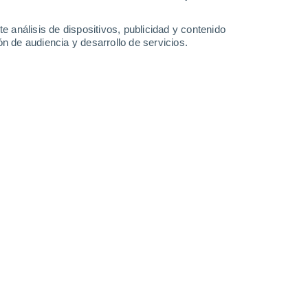
4.5 l/m²
4 l/m²
0.3 l/m²
11°
/
7°
14°
/
7°
17°
/
5°
19°
/
6°
e análisis de dispositivos, publicidad y contenido
n de audiencia y desarrollo de servicios.
-
28
km/h
18
-
38
km/h
19
-
43
km/h
12
-
37
km/h
s
Noroeste
0 Bajo
°
11
-
21 km/h
FPS:
no
s
Noroeste
0 Bajo
°
5
-
19 km/h
FPS:
no
s
Sureste
0 Bajo
°
4
-
9 km/h
FPS:
no
s
Este
0 Bajo
°
3
-
11 km/h
FPS:
no