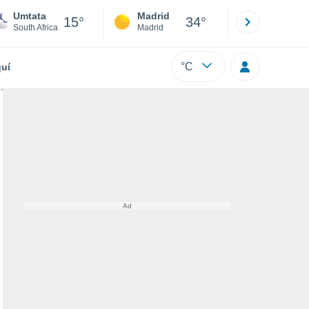
Umtata
Madrid
Barcelona
15°
34°
South Africa
Madrid
Barcelona
°C
uí