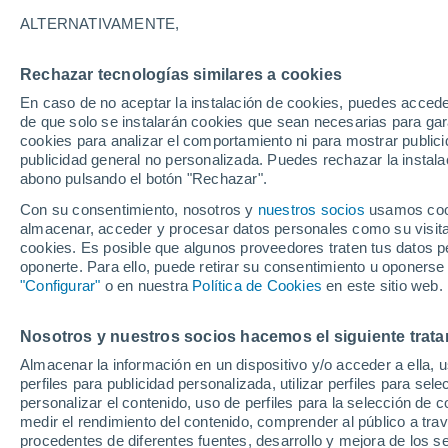
15°
ALTERNATIVAMENTE,
Rechazar tecnologías similares a cookies
Menguant
En caso de no aceptar la instalación de cookies, puedes acced
Iluminada
Sensación de 15°
de que solo se instalarán cookies que sean necesarias para garan
cookies para analizar el comportamiento ni para mostrar publici
publicidad general no personalizada. Puedes rechazar la instala
abono pulsando el botón "Rechazar".
Tormentas muy fuertes
Dejarán lluvias muy intensas, reventones y
Con su consentimiento, nosotros y
nuestros socios
usamos cooki
pedrisco en las comunidades del norte
almacenar, acceder y procesar datos personales como su visita e
cookies. Es posible que algunos proveedores traten tus datos pe
El Tiempo 1 - 7 días
Por horas
Actualidad
Mapa d
oponerte. Para ello, puede retirar su consentimiento u oponerse
"Configurar"
o en nuestra
Política de Cookies
en este sitio web.
Nosotros y nuestros socios hacemos el siguiente trata
Mañana
Lunes
Hoy
Almacenar la información en un dispositivo y/o acceder a ella, 
9 Ago
10 Ago
8 Ago
perfiles para publicidad personalizada, utilizar perfiles para sele
personalizar el contenido, uso de perfiles para la selección de c
medir el rendimiento del contenido, comprender al público a tra
procedentes de diferentes fuentes, desarrollo y mejora de los se
90%
90%