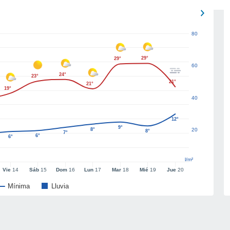
80
29°
29°
60
24°
23°
21°
21°
19°
40
12°
9°
8°
20
8°
7°
6°
6°
l/m²
Vie
14
Sáb
15
Dom
16
Lun
17
Mar
18
Mié
19
Jue
20
Mínima
Lluvia