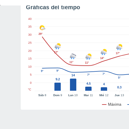
Gráficas del tiempo
40
35
29°
30
25
20
17°
17°
14°
15
11°
11°
10
9°
9°
7°
5
14
7°
5°
9.2
0
4.5
4
0.3
°C
Sáb
8
Dom
9
Lun
10
Mar
11
Mié
12
Jue
13
Máxima