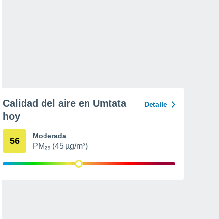
Calidad del aire en Umtata
Detalle
hoy
Moderada
56
PM₂₅ (45 µg/m³)