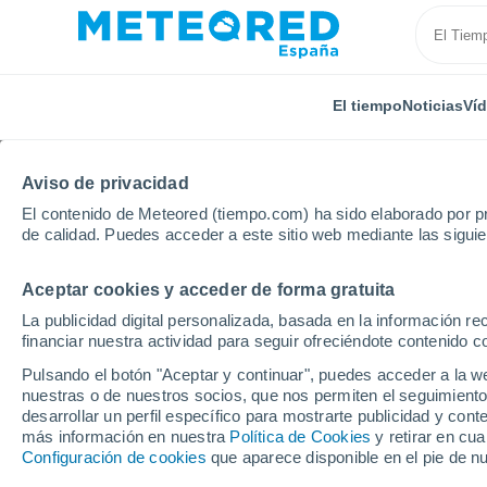
El tiempo
Noticias
Ví
Aviso de privacidad
El contenido de Meteored (tiempo.com) ha sido elaborado por pr
de calidad. Puedes acceder a este sitio web mediante las sigui
Aceptar cookies y acceder de forma gratuita
Inicio
Sudáfrica
Umtata
La publicidad digital personalizada, basada en la información r
financiar nuestra actividad para seguir ofreciéndote contenido c
El Tiempo en Umtata
Pulsando el botón "Aceptar y continuar", puedes acceder a la w
nuestras o de nuestros socios, que nos permiten el seguimiento
21:17
Sábado
desarrollar un perfil específico para mostrarte publicidad y co
más información en nuestra
Política de Cookies
y retirar en cu
Configuración de cookies
que aparece disponible en el pie de n
Parcialmente nuboso