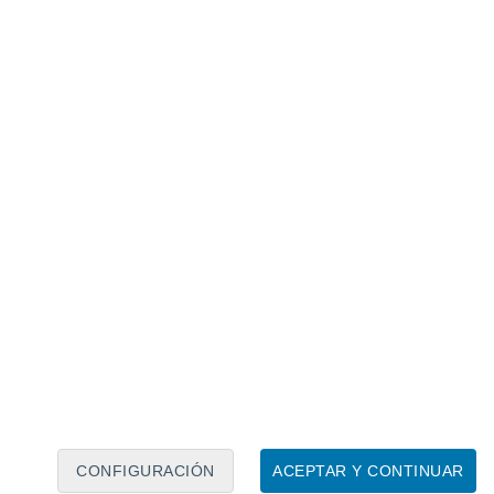
Calendario lunar
Lun
Mar
Mié
Jue
Vie
Sáb
Dom
8
9
10
11
12
13
14
15
16
17
18
19
20
21
CONFIGURACIÓN
ACEPTAR Y CONTINUAR