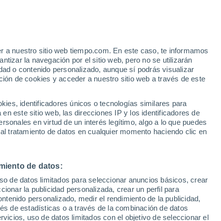
Bajan las temperaturas
Durante el dia de mañana
e
er a nuestro sitio web tiempo.com. En este caso, te informamos
:
24%
tizar la navegación por el sitio web, pero no se utilizarán
dad o contenido personalizado, aunque sí podrás visualizar
ción de cookies y acceder a nuestro sitio web a través de este
es, identificadores únicos o tecnologías similares para
n este sitio web, las direcciones IP y los identificadores de
rsonales en virtud de un interés legítimo, algo a lo que puedes
e nubosidad
Radar de lluvia
Satélites
Modelos
 al tratamiento de datos en cualquier momento haciendo clic en
miento de datos:
Martes
Miércoles
Jueves
Viernes
uso de datos limitados para seleccionar anuncios básicos, crear
11 Ago
12 Ago
13 Ago
14 Ago
ccionar la publicidad personalizada, crear un perfil para
ontenido personalizado, medir el rendimiento de la publicidad,
vés de estadísticas o a través de la combinación de datos
rvicios, uso de datos limitados con el objetivo de seleccionar el
90%
90%
50%