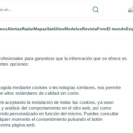
deos
Alertas
Radar
Mapas
Satélites
Modelos
Revista
Foro
El mundo
Esq
ofesionales para garantizar que la información que se ofrece es
entes opciones:
ecogida mediante cookies o tecnologías similares, nos permite
on altos estándares de calidad sin coste.
eb aceptando la instalación de todas las cookies, ya sean
 y análisis del comportamiento en el sitio web, así como
...
ntenido personalizado en función del mismo. Puedes consultar
alquier momento el consentimiento pulsando el botón
Por horas
uestra página web.
Cielos nubosos en las próximas
horas