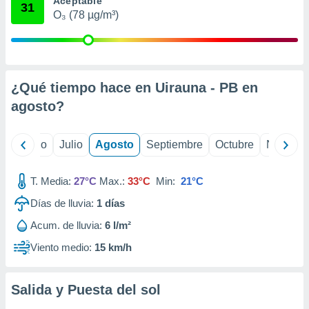
Aceptable
 seleccionar
31
o.
O₃ (78 µg/m³)
calización
precisa e
ión mediante
¿Qué tiempo hace en Uirauna - PB en
, publicidad
agosto
?
dos,
 publicidad
,
yo
Junio
Julio
Agosto
Septiembre
Octubre
Noviemb
ón de
 desarrollo
s.
T. Media:
27°C
Max.:
33°C
Min:
21°C
tros 1199
Días de lluvia:
1
días
ios
Acum. de lluvia:
6 l/m²
Viento medio:
15 km/h
Salida y Puesta del sol