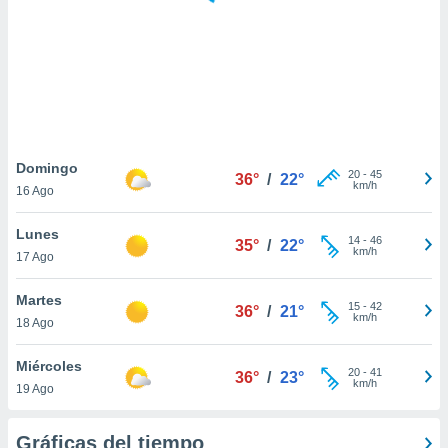
 botón
.
nto,
cios
kies,
ores únicos
Domingo
20
-
45
as similares
36°
/
22°
km/h
16 Ago
nar,
rocesar
Lunes
onales como
14
-
46
35°
/
22°
km/h
 este sitio
17 Ago
recciones IP
ficadores de
Martes
15
-
42
36°
/
21°
 posible
km/h
18 Ago
s
 traten tus
Miércoles
nales en
20
-
41
36°
/
23°
km/h
 interés
19 Ago
go a lo que
nerte. Para
Gráficas del tiempo
retirar su