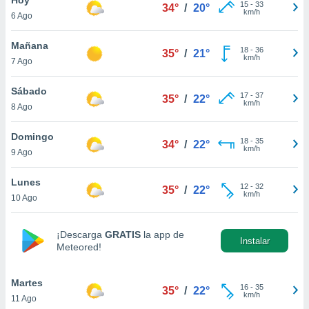
15
-
33
34°
/
20°
km/h
6 Ago
do en
 mismo.
sultar más
Mañana
18
-
36
35°
/
21°
 en nuestra
km/h
7 Ago
 Cookies
y
ualquier
Sábado
17
-
37
35°
/
22°
km/h
8 Ago
ento
 botón
ación de
Domingo
18
-
35
34°
/
22°
kies
km/h
9 Ago
 disponible
e nuestra
Lunes
12
-
32
.
35°
/
22°
km/h
10 Ago
IVAMENTE,
¡Descarga
GRATIS
la app de
Instalar
Meteored!
as
 a cookies
Martes
 no aceptar
16
-
35
35°
/
22°
km/h
11 Ago
ón de