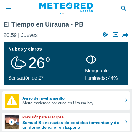
El Tiempo en Uirauna - PB
privacidad
20:59
Jueves
...
o de
tiempo.com)
borado por
Nubes y claros
es para
26°
ue la
 que se
e calidad.
Menguante
eder a este
Sensación de 27°
Iluminada:
44%
ediante las
opciones:
ookies y
Aviso de nivel amarillo
Alerta moderada por otros en Uirauna hoy
e forma
d digital
Previsión para el eclipse
ada, basada
Samuel Biener avisa de posibles tormentas y de
un domo de calor en España
mación