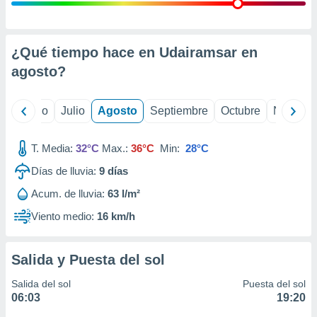
 seleccionar
o.
calización
precisa e
¿Qué tiempo hace en Udairamsar en
ión mediante
agosto
?
, publicidad
yo
Junio
Julio
Agosto
Septiembre
Octubre
Noviemb
dos,
 publicidad
,
T. Media:
32°C
Max.:
36°C
Min:
28°C
ón de
Días de lluvia:
9
días
 desarrollo
s.
Acum. de lluvia:
63 l/m²
tros 1199
Viento medio:
16 km/h
ios
Salida y Puesta del sol
Salida del sol
Puesta del sol
06:03
19:20