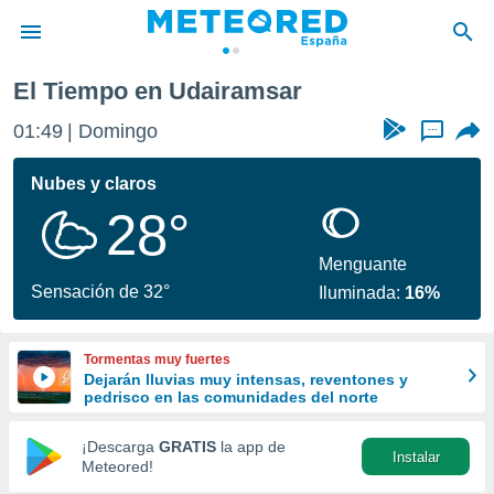
El Tiempo en Udairamsar
privacidad
01:49
Domingo
...
o de
tiempo.com)
borado por
Nubes y claros
es para
28°
ue la
 que se
e calidad.
Menguante
eder a este
Sensación de 32°
Iluminada:
16%
ediante las
opciones:
Tormentas muy fuertes
ookies y
Dejarán lluvias muy intensas, reventones y
e forma
pedrisco en las comunidades del norte
d digital
¡Descarga
GRATIS
la app de
Instalar
ada, basada
Meteored!
mación