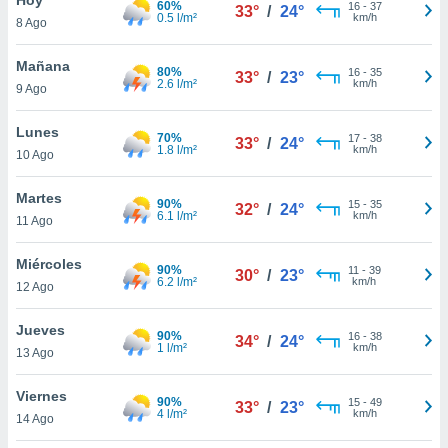
60%
16
-
37
33°
/
24°
0.5 l/m²
km/h
8 Ago
do en
 mismo.
sultar más
Mañana
80%
16
-
35
33°
/
23°
 en nuestra
2.6 l/m²
km/h
9 Ago
 Cookies
y
ualquier
Lunes
70%
17
-
38
33°
/
24°
1.8 l/m²
km/h
10 Ago
ento
 botón
ación de
Martes
90%
15
-
35
32°
/
24°
kies
6.1 l/m²
km/h
11 Ago
 disponible
e nuestra
Miércoles
90%
11
-
39
.
30°
/
23°
6.2 l/m²
km/h
12 Ago
IVAMENTE,
Jueves
90%
16
-
38
34°
/
24°
1 l/m²
km/h
13 Ago
as
 a cookies
Viernes
90%
15
-
49
33°
/
23°
4 l/m²
km/h
 no aceptar
14 Ago
ón de