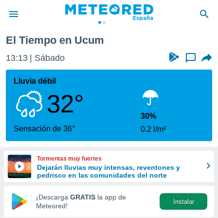
El Tiempo en Ucum
privacidad
13:13
Sábado
...
o de
tiempo.com)
borado por
Lluvia débil
es para
32°
ue la
 que se
e calidad.
30%
eder a este
Sensación de 36°
0.2 l/m²
ediante las
opciones:
Tormentas muy fuertes
ookies y
Dejarán lluvias muy intensas, reventones y
e forma
pedrisco en las comunidades del norte
d digital
¡Descarga
GRATIS
la app de
Instalar
ada, basada
Meteored!
mación