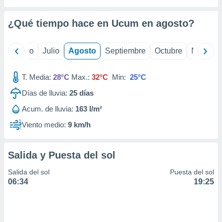
 seleccionar
o.
¿Qué tiempo hace en Ucum en
agosto
?
calización
precisa e
ión mediante
yo
Junio
Julio
Agosto
Septiembre
Octubre
Noviemb
, publicidad
T. Media:
28°C
Max.:
32°C
Min:
25°C
dos,
 publicidad
Días de lluvia:
25
días
,
Acum. de lluvia:
163 l/m²
ón de
 desarrollo
Viento medio:
9 km/h
s.
tros 1199
Salida y Puesta del sol
ios
Salida del sol
Puesta del sol
06:34
19:25