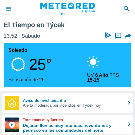
El Tiempo en Týcek
privacidad
13:52
Sábado
...
o de
tiempo.com)
borado por
Soleado
es para
25°
ue la
 que se
e calidad.
UV
6 Alto
FPS
eder a este
Sensación de 26°
15-25
ediante las
opciones:
ookies y
Aviso de nivel amarillo
Alerta moderada por incendios en Týcek hoy
e forma
d digital
Tormentas muy fuertes
ada, basada
Dejarán lluvias muy intensas, reventones y
pedrisco en las comunidades del norte
mación