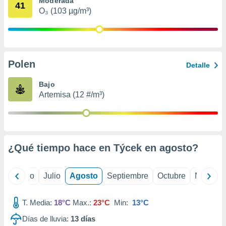
Moderada
 seleccionar
41
o.
O₃ (103 µg/m³)
calización
precisa e
ión mediante
Polen
, publicidad
Detalle
dos,
Bajo
 publicidad
Artemisa (12 #/m³)
,
ón de
 desarrollo
s.
¿Qué tiempo hace en Týcek en
agosto
?
tros 1199
ios
yo
Junio
Julio
Agosto
Septiembre
Octubre
Noviemb
T. Media:
18°C
Max.:
23°C
Min:
13°C
Días de lluvia:
13
días