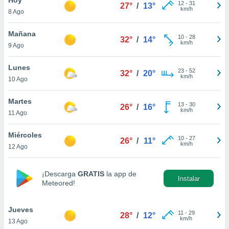
12
-
31
27°
/
13°
km/h
8 Ago
do en
 mismo.
sultar más
Mañana
10
-
28
32°
/
14°
 en nuestra
km/h
9 Ago
 Cookies
y
ualquier
Lunes
23
-
52
32°
/
20°
km/h
10 Ago
ento
 botón
ación de
Martes
13
-
30
26°
/
16°
kies
km/h
11 Ago
 disponible
e nuestra
Miércoles
10
-
27
.
26°
/
11°
km/h
12 Ago
IVAMENTE,
¡Descarga
GRATIS
la app de
Instalar
Meteored!
as
 a cookies
Jueves
 no aceptar
11
-
29
28°
/
12°
km/h
13 Ago
ón de