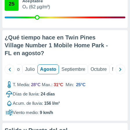
 seleccionar
Aceptable
25
o.
O₃ (62 µg/m³)
calización
precisa e
ión mediante
¿Qué tiempo hace en Twin Pines
, publicidad
Village Number 1 Mobile Home Park -
dos,
FL en
agosto
?
 publicidad
,
ón de
yo
Junio
Julio
Agosto
Septiembre
Octubre
Noviemb
 desarrollo
s.
T. Media:
28°C
Max.:
31°C
Min:
25°C
tros 1199
ios
Días de lluvia:
24
días
Acum. de lluvia:
156 l/m²
Viento medio:
9 km/h