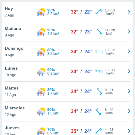
do en
Hoy
90%
13
-
32
32°
/
22°
 mismo.
8.2 l/m²
km/h
7 Ago
sultar más
 en nuestra
Mañana
90%
11
-
28
 Cookies
y
32°
/
23°
4.3 l/m²
km/h
8 Ago
ualquier
ento
Domingo
80%
10
-
29
34°
/
24°
 botón
3.2 l/m²
km/h
9 Ago
ación de
kies
Lunes
90%
10
-
41
 disponible
34°
/
24°
0.9 l/m²
km/h
10 Ago
e nuestra
.
Martes
80%
9
-
21
34°
/
24°
1.7 l/m²
km/h
IVAMENTE,
11 Ago
Miércoles
90%
5
-
20
34°
/
24°
as
1.5 l/m²
km/h
12 Ago
 a cookies
 no aceptar
Jueves
70%
4
-
23
35°
/
24°
ón de
0.9 l/m²
km/h
13 Ago