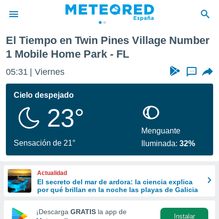
e Number 1 Mobile Home Park
El Tiempo en Twin Pines Village Number
privacidad
1 Mobile Home Park - FL
o de
tiempo.com)
05:31
Viernes
...
borado por
es para
Cielo despejado
ue la
 que se
23°
e calidad.
eder a este
Menguante
ediante las
Sensación de 21°
opciones:
Iluminada:
32%
ookies y
e forma
Actualidad
El secreto del mar de ardora: la ciencia explica
por qué brillan en la noche las playas de Galicia
d digital
ada, basada
¡Descarga
GRATIS
la app de
mación
Instalar