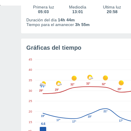
Primera luz
Mediodía
Última luz
05:03
13:01
20:58
Duración del día
14h 44m
Tiempo para el amanecer
3h 55m
Gráficas del tiempo
45
40
35
32°
32°
32°
29°
29°
30
29°
25
20
21°
19°
19°
17°
17°
17°
15
4.6