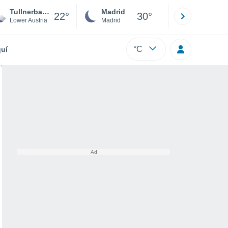
Tullnerbach
Madrid
Barcelona
22°
30°
Lower Austria
Madrid
Barcelona
°C
uí