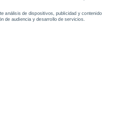
32°
/
19°
32°
/
21°
29°
/
17°
30°
/
15°
e análisis de dispositivos, publicidad y contenido
n de audiencia y desarrollo de servicios.
-
44
km/h
17
-
37
km/h
11
-
26
km/h
6
-
23
km/h
gosto
Oeste
0 Bajo
16
-
33 km/h
FPS:
no
Oeste
0 Bajo
16
-
35 km/h
FPS:
no
Oeste
0 Bajo
17
-
34 km/h
FPS:
no
Oeste
0 Bajo
15
-
34 km/h
FPS:
no