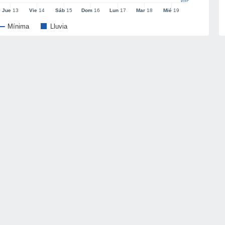
l/m²
Jue
13
Vie
14
Sáb
15
Dom
16
Lun
17
Mar
18
Mié
19
Mínima
Lluvia