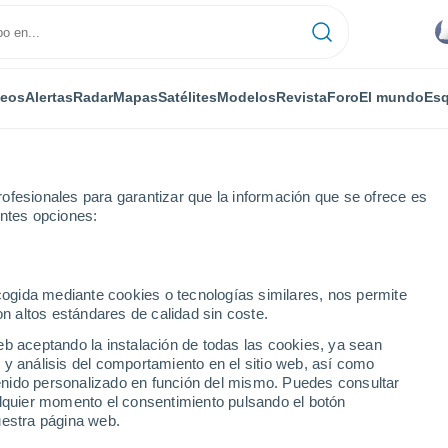
deos
Alertas
Radar
Mapas
Satélites
Modelos
Revista
Foro
El mundo
Esq
ofesionales para garantizar que la información que se ofrece es
entes opciones:
ecogida mediante cookies o tecnologías similares, nos permite
on altos estándares de calidad sin coste.
ach
eb aceptando la instalación de todas las cookies, ya sean
 y análisis del comportamiento en el sitio web, así como
...
ntenido personalizado en función del mismo. Puedes consultar
alquier momento el consentimiento pulsando el botón
Por horas
uestra página web.
Lluvias débiles en las próximas
horas