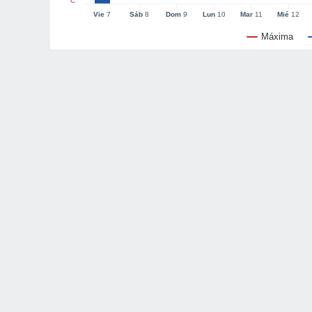
°C
Vie
7
Sáb
8
Dom
9
Lun
10
Mar
11
Mié
12
Máxima