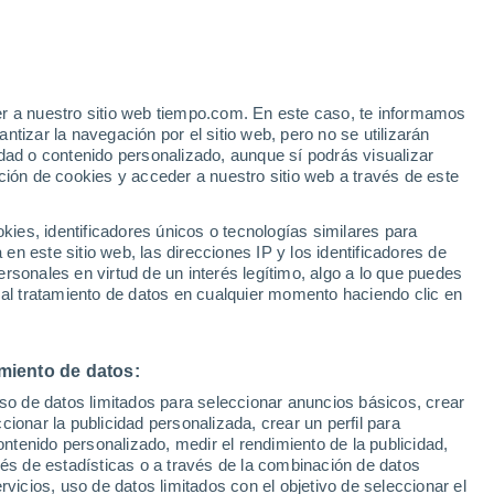
e
er a nuestro sitio web tiempo.com. En este caso, te informamos
:
35%
tizar la navegación por el sitio web, pero no se utilizarán
dad o contenido personalizado, aunque sí podrás visualizar
ción de cookies y acceder a nuestro sitio web a través de este
 de
es, identificadores únicos o tecnologías similares para
n este sitio web, las direcciones IP y los identificadores de
rsonales en virtud de un interés legítimo, algo a lo que puedes
 lluvia
Radar de lluvia
Satélites
Modelos
 al tratamiento de datos en cualquier momento haciendo clic en
miento de datos:
Lunes
Martes
Miércoles
Jueves
uso de datos limitados para seleccionar anuncios básicos, crear
10 Ago
11 Ago
12 Ago
13 Ago
ccionar la publicidad personalizada, crear un perfil para
ontenido personalizado, medir el rendimiento de la publicidad,
vés de estadísticas o a través de la combinación de datos
rvicios, uso de datos limitados con el objetivo de seleccionar el