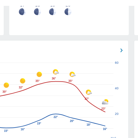
17
18
19
20
60
36°
35°
35°
32°
40
30°
27°
23°
20
22°
20°
19°
18°
16°
16°
15°