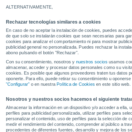
22°
ALTERNATIVAMENTE,
Rechazar tecnologías similares a cookies
Menguant
En caso de no aceptar la instalación de cookies, puedes acced
Iluminada
Sensación de 22°
de que solo se instalarán cookies que sean necesarias para garan
cookies para analizar el comportamiento ni para mostrar publici
publicidad general no personalizada. Puedes rechazar la instala
abono pulsando el botón "Rechazar".
Previsión para el eclipse
Samuel Biener avisa de posibles tormentas y
Con su consentimiento, nosotros y
nuestros socios
usamos cooki
un domo de calor en España
almacenar, acceder y procesar datos personales como su visita e
cookies. Es posible que algunos proveedores traten tus datos pe
El Tiempo 1 - 7 días
Por horas
Actualidad
Mapa de
oponerte. Para ello, puede retirar su consentimiento u oponerse
"Configurar"
o en nuestra
Política de Cookies
en este sitio web.
Nosotros y nuestros socios hacemos el siguiente trata
Mañana
Domingo
Hoy
Almacenar la información en un dispositivo y/o acceder a ella, 
8 Ago
9 Ago
7 Ago
perfiles para publicidad personalizada, utilizar perfiles para sele
personalizar el contenido, uso de perfiles para la selección de c
medir el rendimiento del contenido, comprender al público a tra
procedentes de diferentes fuentes, desarrollo y mejora de los se
90%