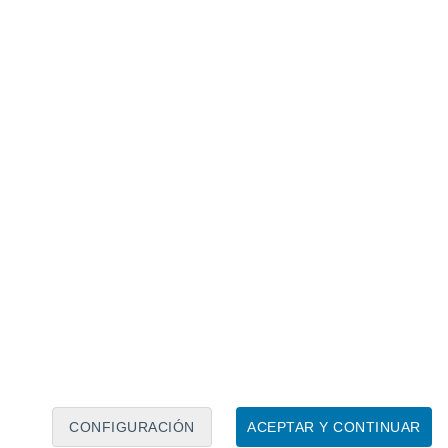
Calendario lunar
Lun
Mar
Mié
Jue
Vie
Sáb
Dom
7
8
9
10
11
12
13
14
15
16
CONFIGURACIÓN
ACEPTAR Y CONTINUAR