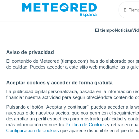
El tiempo
Noticias
Ví
Aviso de privacidad
El contenido de Meteored (tiempo.com) ha sido elaborado por pr
de calidad. Puedes acceder a este sitio web mediante las sigui
Aceptar cookies y acceder de forma gratuita
Inicio
Austria
Baja Austria
Tullnerbach
La publicidad digital personalizada, basada en la información r
financiar nuestra actividad para seguir ofreciéndote contenido c
El Tiempo en Tullnerb
Pulsando el botón "Aceptar y continuar", puedes acceder a la w
nuestras o de nuestros socios, que nos permiten el seguimiento
01:07
Viernes
desarrollar un perfil específico para mostrarte publicidad y co
más información en nuestra
Política de Cookies
y retirar en cu
Configuración de cookies
que aparece disponible en el pie de n
Nubes y claros