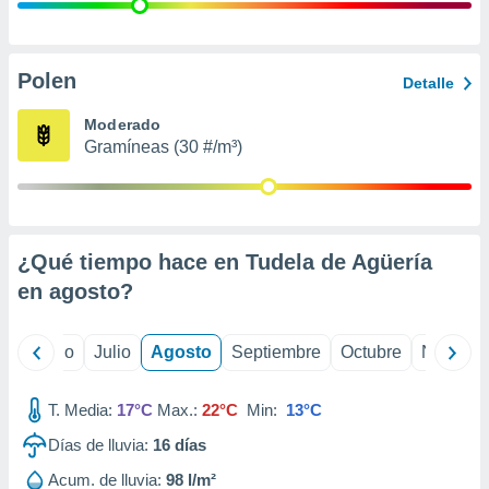
 seleccionar
o.
calización
precisa e
Polen
Detalle
ión mediante
Moderado
, publicidad
Gramíneas (30 #/m³)
dos,
 publicidad
,
ón de
¿Qué tiempo hace en Tudela de Agüería
 desarrollo
s.
en
agosto
?
tros 1199
ios
yo
Junio
Julio
Agosto
Septiembre
Octubre
Noviemb
T. Media:
17°C
Max.:
22°C
Min:
13°C
Días de lluvia:
16
días
Acum. de lluvia:
98 l/m²