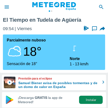
El Tiempo en Tudela de Agüería
privacidad
09:54
Viernes
...
o de
tiempo.com)
borado por
Parcialmente nuboso
es para
18°
ue la
 que se
e calidad.
Norte
eder a este
Sensación de 18°
1
13 km/h
ediante las
opciones:
Previsión para el eclipse
ookies y
Samuel Biener avisa de posibles tormentas y de
e forma
un domo de calor en España
d digital
¡Descarga
GRATIS
la app de
Instalar
ada, basada
Meteored!
mación