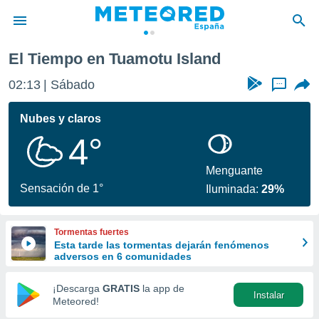
El Tiempo en Tuamotu Island
privacidad
02:13
Sábado
...
o de
tiempo.com)
borado por
Nubes y claros
es para
4°
ue la
 que se
e calidad.
Menguante
eder a este
Sensación de 1°
Iluminada:
29%
ediante las
opciones:
Tormentas fuertes
ookies y
Esta tarde las tormentas dejarán fenómenos
e forma
adversos en 6 comunidades
d digital
¡Descarga
GRATIS
la app de
Instalar
ada, basada
Meteored!
mación