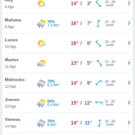
16
-
24
14°
/
3°
km/h
8 Ago
do en
 mismo.
sultar más
Mañana
70%
19
-
25
16°
/
7°
 en nuestra
7.3 l/m²
km/h
9 Ago
 Cookies
y
ualquier
Lunes
16
-
24
16°
/
8°
km/h
10 Ago
ento
 botón
ación de
Martes
12
-
20
13°
/
5°
kies
km/h
11 Ago
 disponible
e nuestra
Miércoles
70%
18
-
26
.
14°
/
9°
6.1 l/m²
km/h
12 Ago
IVAMENTE,
Jueves
60%
11
-
20
15°
/
12°
0.4 l/m²
km/h
13 Ago
as
 a cookies
Viernes
70%
15
-
20
14°
/
11°
6 l/m²
km/h
 no aceptar
14 Ago
ón de