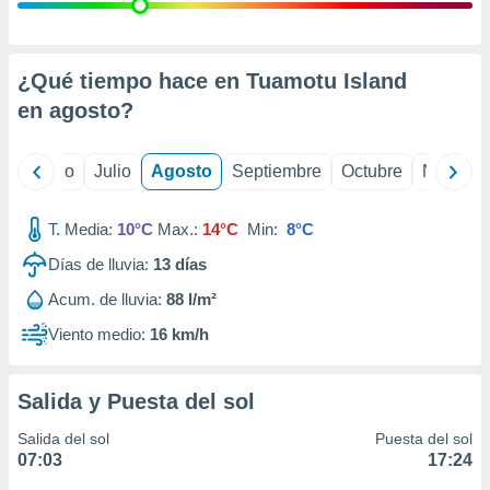
 seleccionar
o.
calización
precisa e
¿Qué tiempo hace en Tuamotu Island
ión mediante
en
agosto
?
, publicidad
yo
Junio
Julio
Agosto
Septiembre
Octubre
Noviemb
dos,
 publicidad
,
T. Media:
10°C
Max.:
14°C
Min:
8°C
ón de
Días de lluvia:
13
días
 desarrollo
s.
Acum. de lluvia:
88 l/m²
tros 1199
Viento medio:
16 km/h
ios
Salida y Puesta del sol
Salida del sol
Puesta del sol
07:03
17:24