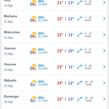
90%
9
-
25
21°
/
13°
13 l/m²
km/h
10 Ago
do en
 mismo.
sultar más
Mañana
90%
7
-
25
22°
/
12°
 en nuestra
8.3 l/m²
km/h
11 Ago
 Cookies
y
ualquier
Miércoles
80%
9
-
27
22°
/
11°
4.1 l/m²
km/h
12 Ago
ento
 botón
ación de
Jueves
90%
8
-
27
23°
/
10°
kies
1.6 l/m²
km/h
13 Ago
 disponible
e nuestra
Viernes
90%
8
-
30
.
23°
/
11°
3.6 l/m²
km/h
14 Ago
IVAMENTE,
Sábado
90%
10
-
29
24°
/
12°
1.6 l/m²
km/h
15 Ago
as
 a cookies
Domingo
80%
10
-
34
22°
/
13°
1.7 l/m²
km/h
 no aceptar
16 Ago
ón de