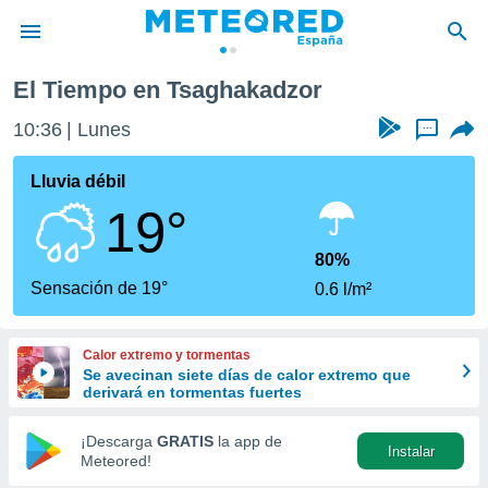
El Tiempo en Tsaghakadzor
privacidad
10:36
Lunes
...
o de
tiempo.com)
borado por
Lluvia débil
es para
19°
ue la
 que se
e calidad.
80%
eder a este
Sensación de 19°
0.6 l/m²
ediante las
opciones:
Calor extremo y tormentas
ookies y
Se avecinan siete días de calor extremo que
e forma
derivará en tormentas fuertes
d digital
¡Descarga
GRATIS
la app de
Instalar
ada, basada
Meteored!
mación