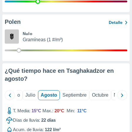
 seleccionar
o.
calización
precisa e
Polen
Detalle
ión mediante
Nulo
, publicidad
Gramíneas (1 #/m³)
dos,
 publicidad
,
ón de
¿Qué tiempo hace en Tsaghakadzor en
 desarrollo
s.
agosto
?
tros 1199
ios
yo
Junio
Julio
Agosto
Septiembre
Octubre
Noviemb
T. Media:
15°C
Max.:
20°C
Min:
11°C
Días de lluvia:
22
días
Acum. de lluvia:
122 l/m²