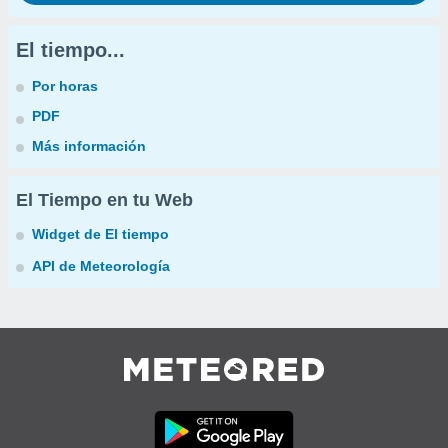
El tiempo...
Por horas
PDF
Más información
El Tiempo en tu Web
Widget de El tiempo
API de Meteorología