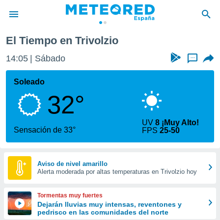
El Tiempo en Trivolzio
privacidad
14:05
Sábado
...
o de
tiempo.com)
borado por
Soleado
es para
32°
ue la
 que se
e calidad.
UV
8 ¡Muy Alto!
eder a este
Sensación de 33°
FPS
25-50
ediante las
opciones:
ookies y
Aviso de nivel amarillo
Alerta moderada por altas temperaturas en Trivolzio hoy
e forma
d digital
Tormentas muy fuertes
ada, basada
Dejarán lluvias muy intensas, reventones y
pedrisco en las comunidades del norte
mación