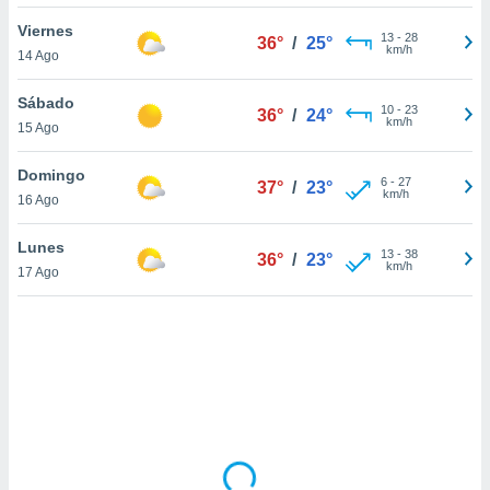
uedes
uestro sitio
Viernes
13
-
28
36°
/
25°
.com. En
km/h
14 Ago
te
 de que
Sábado
talarán
10
-
23
36°
/
24°
km/h
15 Ago
e sean
para
a
Domingo
6
-
27
37°
/
23°
por el sitio
km/h
16 Ago
o se
cookies para
Lunes
13
-
38
36°
/
23°
km/h
17 Ago
nto ni para
licidad o
ado, aunque
sualizar
general no
ada. Puedes
 instalación
y acceder a
io web a
ste abono