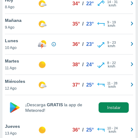
14
-
31
34°
/
22°
km/h
8 Ago
do en
 mismo.
sultar más
Mañana
9
-
19
35°
/
23°
 en nuestra
km/h
9 Ago
 Cookies
y
ualquier
Lunes
9
-
23
36°
/
23°
km/h
10 Ago
ento
 botón
ación de
Martes
8
-
22
38°
/
24°
kies
km/h
11 Ago
 disponible
e nuestra
Miércoles
11
-
28
.
37°
/
25°
km/h
12 Ago
IVAMENTE,
¡Descarga
GRATIS
la app de
Instalar
Meteored!
as
 a cookies
Jueves
 no aceptar
10
-
24
36°
/
25°
km/h
13 Ago
ón de