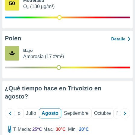
Moderada
 seleccionar
50
o.
O₃ (130 µg/m³)
calización
precisa e
ión mediante
Polen
, publicidad
Detalle
dos,
Bajo
 publicidad
Ambrosía (17 #/m³)
,
ón de
 desarrollo
s.
¿Qué tiempo hace en Trivolzio en
tros 1199
ios
agosto
?
yo
Junio
Julio
Agosto
Septiembre
Octubre
Noviemb
T. Media:
25°C
Max.:
30°C
Min:
20°C