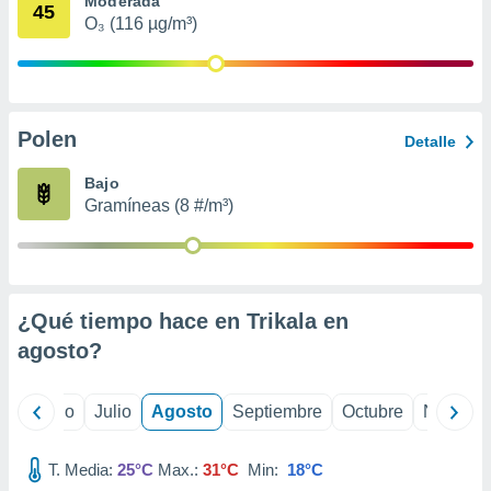
Moderada
 seleccionar
45
o.
O₃ (116 µg/m³)
calización
precisa e
ión mediante
Polen
, publicidad
Detalle
dos,
Bajo
 publicidad
Gramíneas (8 #/m³)
,
ón de
 desarrollo
s.
¿Qué tiempo hace en Trikala en
tros 1199
ios
agosto
?
yo
Junio
Julio
Agosto
Septiembre
Octubre
Noviemb
T. Media:
25°C
Max.:
31°C
Min:
18°C