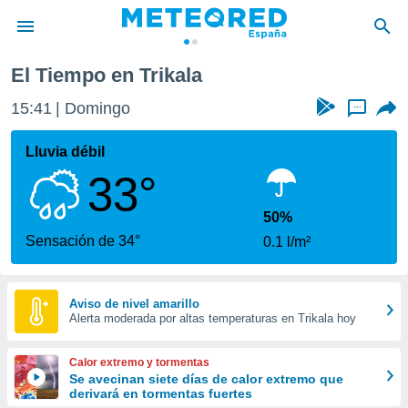
El Tiempo en Trikala
privacidad
15:41
Domingo
...
o de
tiempo.com)
borado por
Lluvia débil
es para
33°
ue la
 que se
e calidad.
50%
eder a este
Sensación de 34°
0.1 l/m²
ediante las
opciones:
ookies y
Aviso de nivel amarillo
Alerta moderada por altas temperaturas en Trikala hoy
e forma
d digital
Calor extremo y tormentas
ada, basada
Se avecinan siete días de calor extremo que
derivará en tormentas fuertes
mación