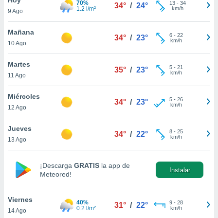
70%
13
-
34
34°
/
24°
1.2 l/m²
km/h
9 Ago
do en
 mismo.
sultar más
Mañana
6
-
22
34°
/
23°
 en nuestra
km/h
10 Ago
 Cookies
y
ualquier
Martes
5
-
21
35°
/
23°
km/h
11 Ago
ento
 botón
ación de
Miércoles
5
-
26
34°
/
23°
kies
km/h
12 Ago
 disponible
e nuestra
Jueves
8
-
25
.
34°
/
22°
km/h
13 Ago
IVAMENTE,
¡Descarga
GRATIS
la app de
Instalar
Meteored!
as
 a cookies
Viernes
 no aceptar
40%
9
-
28
31°
/
22°
0.2 l/m²
km/h
14 Ago
ón de