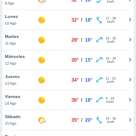
km/h
9 Ago
do en
 mismo.
Lunes
17
-
38
sultar más
32°
/
18°
km/h
10 Ago
 en nuestra
 Cookies
y
Martes
ualquier
15
-
35
28°
/
16°
km/h
11 Ago
ento
 botón
Miércoles
15
-
34
30°
/
15°
ación de
km/h
12 Ago
kies
 disponible
Jueves
e nuestra
11
-
23
34°
/
16°
km/h
.
13 Ago
IVAMENTE,
Viernes
5
-
24
36°
/
18°
km/h
14 Ago
as
Sábado
 a cookies
16
-
36
35°
/
20°
km/h
15 Ago
 no aceptar
ón de