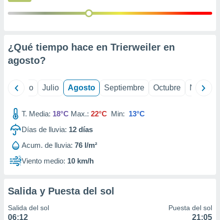
 seleccionar
o.
calización
precisa e
ión mediante
¿Qué tiempo hace en Trierweiler en
agosto
?
, publicidad
dos,
yo
Junio
Julio
Agosto
Septiembre
Octubre
Noviemb
 publicidad
,
ón de
T. Media:
18°C
Max.:
22°C
Min:
13°C
 desarrollo
s.
Días de lluvia:
12
días
tros 1199
Acum. de lluvia:
76 l/m²
ios
Viento medio:
10 km/h
Salida y Puesta del sol
Salida del sol
Puesta del sol
06:12
21:05