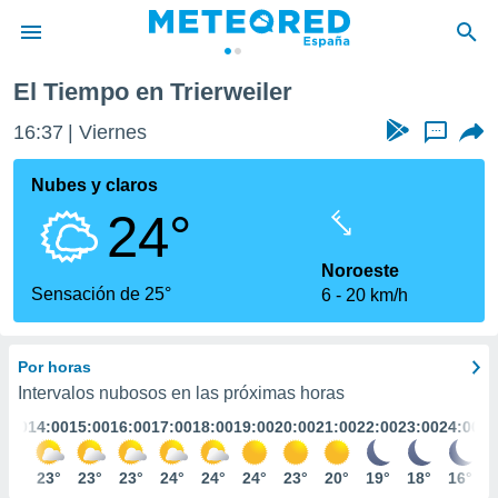
El Tiempo en Trierweiler
privacidad
16:37
Viernes
...
o de
tiempo.com)
borado por
Nubes y claros
es para
24°
ue la
 que se
e calidad.
Noroeste
eder a este
Sensación de 25°
6
20 km/h
ediante las
opciones:
Por horas
ookies y
e forma
Intervalos nubosos en las próximas horas
3:00
14:00
15:00
16:00
17:00
18:00
19:00
20:00
21:00
22:00
23:00
24:00
d digital
ada, basada
22°
23°
23°
23°
24°
24°
24°
23°
20°
19°
18°
16°
mación