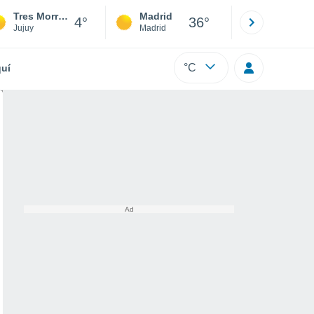
Tres Morros
Madrid
Barcelona
4°
36°
Jujuy
Madrid
Barcelona
°C
uí