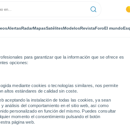
deos
Alertas
Radar
Mapas
Satélites
Modelos
Revista
Foro
El mundo
Esq
ofesionales para garantizar que la información que se ofrece es
entes opciones:
ecogida mediante cookies o tecnologías similares, nos permite
on altos estándares de calidad sin coste.
ros
eb aceptando la instalación de todas las cookies, ya sean
 y análisis del comportamiento en el sitio web, así como
...
ntenido personalizado en función del mismo. Puedes consultar
alquier momento el consentimiento pulsando el botón
Por horas
uestra página web.
Rachas de hasta
70 km/h
en las
próximas horas