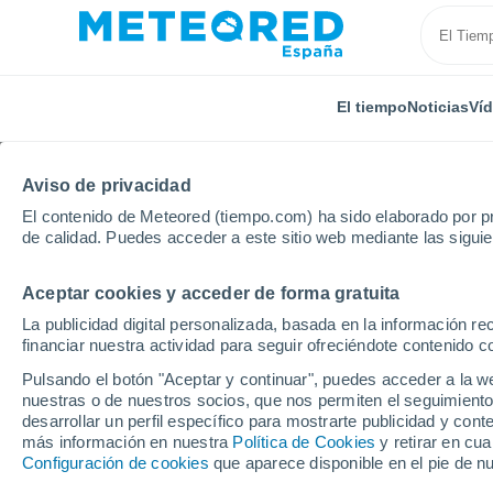
El tiempo
Noticias
Ví
Aviso de privacidad
El contenido de Meteored (tiempo.com) ha sido elaborado por pr
de calidad. Puedes acceder a este sitio web mediante las sigui
Aceptar cookies y acceder de forma gratuita
Inicio
Argentina
Jujuy
Tres Morros
La publicidad digital personalizada, basada en la información r
financiar nuestra actividad para seguir ofreciéndote contenido c
El Tiempo en Tres Mor
Pulsando el botón "Aceptar y continuar", puedes acceder a la w
nuestras o de nuestros socios, que nos permiten el seguimiento
10:20
Jueves
desarrollar un perfil específico para mostrarte publicidad y co
más información en nuestra
Política de Cookies
y retirar en cu
Configuración de cookies
que aparece disponible en el pie de n
Soleado