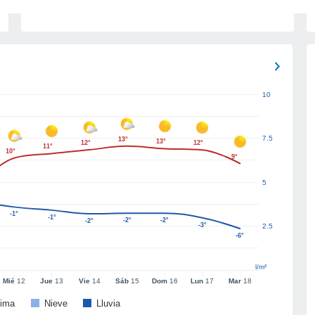
10
7.5
13°
13°
12°
12°
11°
10°
9°
5
-1°
-1°
-2°
-2°
-2°
-3°
2.5
-6°
l/m²
Mié
12
Jue
13
Vie
14
Sáb
15
Dom
16
Lun
17
Mar
18
ima
Nieve
Lluvia