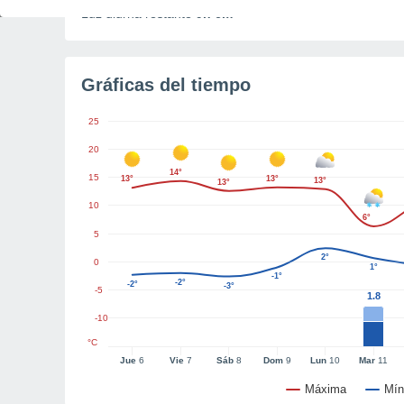
Luz diurna restante
9h 6m
Gráficas del tiempo
25
20
14°
15
13°
13°
13°
13°
10
6°
5
2°
0
1°
-1°
-2°
-2°
-3°
-5
1.8
-10
°C
Jue
6
Vie
7
Sáb
8
Dom
9
Lun
10
Mar
11
Máxima
Mín