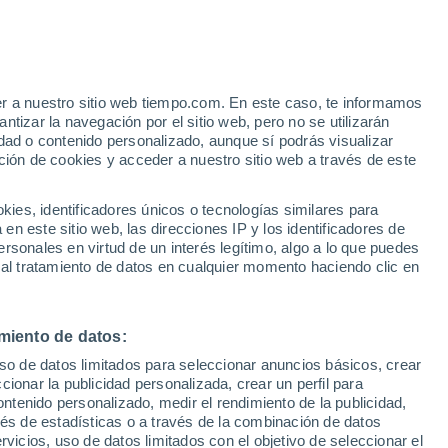
er a nuestro sitio web tiempo.com. En este caso, te informamos
h
tizar la navegación por el sitio web, pero no se utilizarán
dad o contenido personalizado, aunque sí podrás visualizar
ción de cookies y acceder a nuestro sitio web a través de este
 de
es, identificadores únicos o tecnologías similares para
n este sitio web, las direcciones IP y los identificadores de
rsonales en virtud de un interés legítimo, algo a lo que puedes
 viento
Radar de lluvia
Satélites
Modelos
 al tratamiento de datos en cualquier momento haciendo clic en
miento de datos:
omingo
Lunes
Martes
Miércoles
uso de datos limitados para seleccionar anuncios básicos, crear
9 Ago
10 Ago
11 Ago
12 Ago
ccionar la publicidad personalizada, crear un perfil para
ontenido personalizado, medir el rendimiento de la publicidad,
vés de estadísticas o a través de la combinación de datos
rvicios, uso de datos limitados con el objetivo de seleccionar el
70%