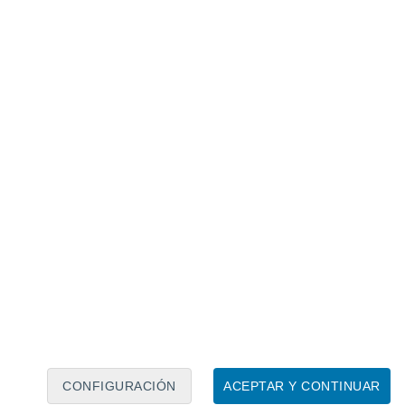
Calendario lunar
Lun
Mar
Mié
Jue
Vie
Sáb
Dom
6
7
8
9
10
11
12
13
14
15
16
17
18
19
CONFIGURACIÓN
ACEPTAR Y CONTINUAR