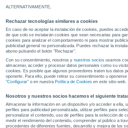
2°
ALTERNATIVAMENTE,
Rechazar tecnologías similares a cookies
Oeste
En caso de no aceptar la instalación de cookies, puedes acced
Sensación de 0°
8
-
27 km/
de que solo se instalarán cookies que sean necesarias para garan
cookies para analizar el comportamiento ni para mostrar publici
publicidad general no personalizada. Puedes rechazar la instala
abono pulsando el botón "Rechazar".
Previsión para el eclipse
Samuel Biener avisa de posibles tormentas y
Con su consentimiento, nosotros y
nuestros socios
usamos cooki
un domo de calor en España
almacenar, acceder y procesar datos personales como su visita e
cookies. Es posible que algunos proveedores traten tus datos pe
El Tiempo 1 - 7 días
Por horas
Actualidad
Mapa de
oponerte. Para ello, puede retirar su consentimiento u oponerse
"Configurar"
o en nuestra
Política de Cookies
en este sitio web.
Nosotros y nuestros socios hacemos el siguiente trata
Mañana
Sábado
D
Hoy
Almacenar la información en un dispositivo y/o acceder a ella, 
7 Ago
8 Ago
6 Ago
perfiles para publicidad personalizada, utilizar perfiles para sele
personalizar el contenido, uso de perfiles para la selección de c
medir el rendimiento del contenido, comprender al público a tra
procedentes de diferentes fuentes, desarrollo y mejora de los se