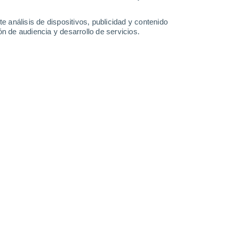
1.8 l/m²
13°
/
-1°
13°
/
2°
6°
/
1°
10°
/
-1°
e análisis de dispositivos, publicidad y contenido
n de audiencia y desarrollo de servicios.
-
30
km/h
18
-
36
km/h
5
-
24
km/h
42
-
83
km/h
gosto
Oeste
2 Bajo
8
-
27 km/h
FPS:
no
Oeste
4 Medio
11
-
30 km/h
FPS:
6-10
Oeste
6 Alto
24
-
44 km/h
FPS:
15-25
Oeste
8 ¡Muy Alto!
36
-
64 km/h
FPS:
25-50