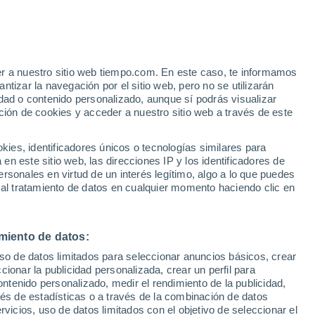
e
er a nuestro sitio web tiempo.com. En este caso, te informamos
:
13%
tizar la navegación por el sitio web, pero no se utilizarán
dad o contenido personalizado, aunque sí podrás visualizar
ción de cookies y acceder a nuestro sitio web a través de este
es, identificadores únicos o tecnologías similares para
n este sitio web, las direcciones IP y los identificadores de
rsonales en virtud de un interés legítimo, algo a lo que puedes
 temperatura
Radar de lluvia
Satélites
Modelos
 al tratamiento de datos en cualquier momento haciendo clic en
miento de datos:
iércoles
Jueves
Viernes
Sábado
uso de datos limitados para seleccionar anuncios básicos, crear
12 Ago
13 Ago
14 Ago
15 Ago
ccionar la publicidad personalizada, crear un perfil para
ontenido personalizado, medir el rendimiento de la publicidad,
vés de estadísticas o a través de la combinación de datos
rvicios, uso de datos limitados con el objetivo de seleccionar el
90%
90%
70%