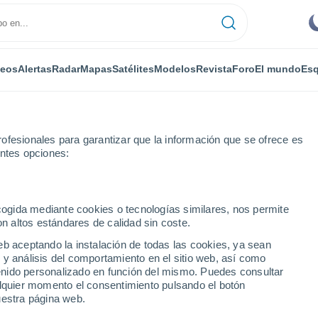
deos
Alertas
Radar
Mapas
Satélites
Modelos
Revista
Foro
El mundo
Esq
ofesionales para garantizar que la información que se ofrece es
entes opciones:
ecogida mediante cookies o tecnologías similares, nos permite
on altos estándares de calidad sin coste.
ones
eb aceptando la instalación de todas las cookies, ya sean
 y análisis del comportamiento en el sitio web, así como
...
ntenido personalizado en función del mismo. Puedes consultar
alquier momento el consentimiento pulsando el botón
Por horas
uestra página web.
Cielos despejados en las
próximas horas