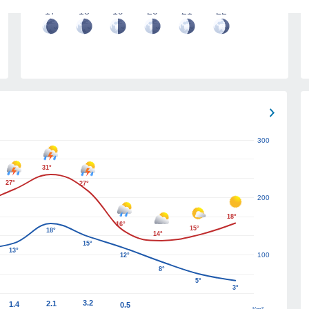
17
18
19
20
21
22
300
31°
27°
27°
200
18°
16°
15°
18°
14°
15°
13°
100
12°
8°
5°
3°
3.2
2.1
1.4
0.5