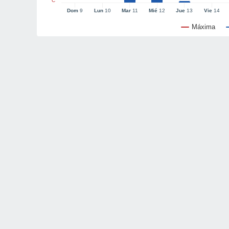
°C
Dom
9
Lun
10
Mar
11
Mié
12
Jue
13
Vie
14
Máxima