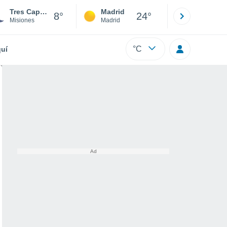
Tres Capones
Madrid
Barcelona
8°
24°
Misiones
Madrid
Barcelona
°C
uí