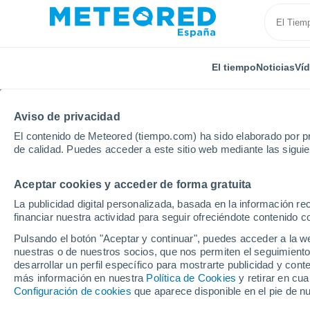
El tiempo
Noticias
Ví
Aviso de privacidad
El contenido de Meteored (tiempo.com) ha sido elaborado por pr
de calidad. Puedes acceder a este sitio web mediante las sigui
Aceptar cookies y acceder de forma gratuita
Inicio
Argentina
Misiones
Tres Capones
La publicidad digital personalizada, basada en la información r
financiar nuestra actividad para seguir ofreciéndote contenido c
El Tiempo en Tres Cap
Pulsando el botón "Aceptar y continuar", puedes acceder a la w
nuestras o de nuestros socios, que nos permiten el seguimiento
03:19
Domingo
desarrollar un perfil específico para mostrarte publicidad y co
más información en nuestra
Política de Cookies
y retirar en cu
Configuración de cookies
que aparece disponible en el pie de n
Cielo despejado