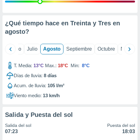
 seleccionar
o.
calización
precisa e
¿Qué tiempo hace en Treinta y Tres en
ión mediante
agosto
?
, publicidad
yo
Junio
Julio
Agosto
Septiembre
Octubre
Noviemb
dos,
 publicidad
,
T. Media:
13°C
Max.:
18°C
Min:
8°C
ón de
Días de lluvia:
8
días
 desarrollo
s.
Acum. de lluvia:
105 l/m²
tros 1199
Viento medio:
13 km/h
ios
Salida y Puesta del sol
Salida del sol
Puesta del sol
07:23
18:03