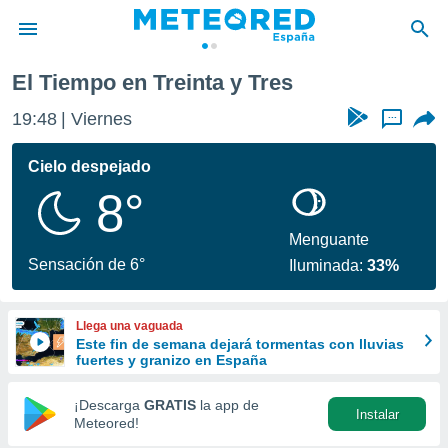
res
El Tiempo en Treinta y Tres
privacidad
19:48
Viernes
...
o de
tiempo.com)
borado por
Cielo despejado
es para
8°
ue la
 que se
e calidad.
Menguante
eder a este
Sensación de 6°
Iluminada:
33%
ediante las
opciones:
Llega una vaguada
ookies y
Este fin de semana dejará tormentas con lluvias
e forma
fuertes y granizo en España
d digital
¡Descarga
GRATIS
la app de
Instalar
ada, basada
Meteored!
mación