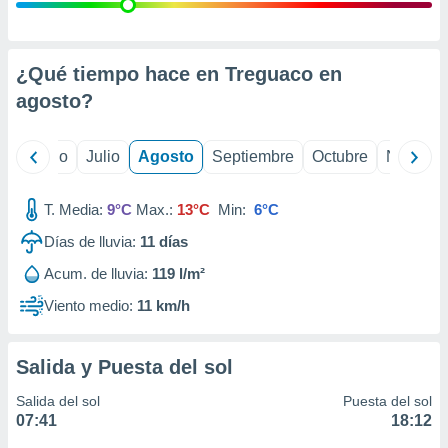
 seleccionar
o.
calización
precisa e
¿Qué tiempo hace en Treguaco en
ión mediante
agosto
?
, publicidad
yo
Junio
Julio
Agosto
Septiembre
Octubre
Noviemb
dos,
 publicidad
,
T. Media:
9°C
Max.:
13°C
Min:
6°C
ón de
Días de lluvia:
11
días
 desarrollo
s.
Acum. de lluvia:
119 l/m²
tros 1199
Viento medio:
11 km/h
ios
Salida y Puesta del sol
Salida del sol
Puesta del sol
07:41
18:12