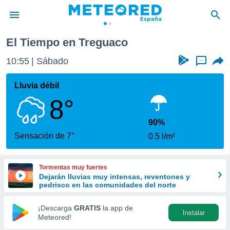
El Tiempo en Treguaco
privacidad
10:55
Sábado
...
o de
tiempo.com)
borado por
Lluvia débil
es para
8°
ue la
 que se
e calidad.
90%
eder a este
Sensación de 7°
0.5 l/m²
ediante las
opciones:
Tormentas muy fuertes
ookies y
Dejarán lluvias muy intensas, reventones y
e forma
pedrisco en las comunidades del norte
d digital
¡Descarga
GRATIS
la app de
Instalar
ada, basada
Meteored!
mación