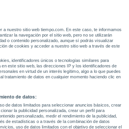
er a nuestro sitio web tiempo.com. En este caso, te informamos
/h
tizar la navegación por el sitio web, pero no se utilizarán
dad o contenido personalizado, aunque sí podrás visualizar
ción de cookies y acceder a nuestro sitio web a través de este
 de
es, identificadores únicos o tecnologías similares para
n este sitio web, las direcciones IP y los identificadores de
rsonales en virtud de un interés legítimo, algo a lo que puedes
 lluvia
Radar de lluvia
Satélites
Modelos
 al tratamiento de datos en cualquier momento haciendo clic en
miento de datos:
omingo
Lunes
Martes
Miércoles
uso de datos limitados para seleccionar anuncios básicos, crear
9 Ago
10 Ago
11 Ago
12 Ago
ccionar la publicidad personalizada, crear un perfil para
ontenido personalizado, medir el rendimiento de la publicidad,
vés de estadísticas o a través de la combinación de datos
rvicios, uso de datos limitados con el objetivo de seleccionar el
60%