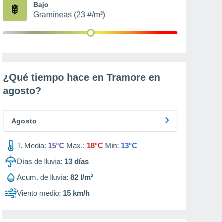
Bajo
Gramíneas (23 #/m³)
¿Qué tiempo hace en Tramore en
agosto
?
Agosto
T. Media:
15°C
Max.:
18°C
Min:
13°C
Días de lluvia:
13
días
Acum. de lluvia:
82 l/m²
Viento medio:
15 km/h