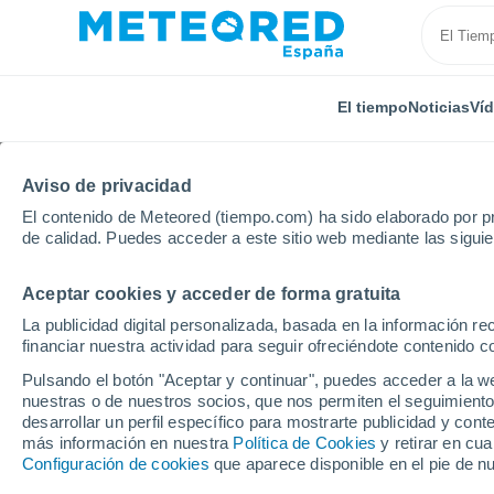
El tiempo
Noticias
Ví
Aviso de privacidad
El contenido de Meteored (tiempo.com) ha sido elaborado por pr
de calidad. Puedes acceder a este sitio web mediante las sigui
Aceptar cookies y acceder de forma gratuita
Inicio
Irlanda
Condado de Waterford
Tramore
La publicidad digital personalizada, basada en la información r
financiar nuestra actividad para seguir ofreciéndote contenido c
El Tiempo en Tramore
Pulsando el botón "Aceptar y continuar", puedes acceder a la w
nuestras o de nuestros socios, que nos permiten el seguimiento
13:15
Jueves
desarrollar un perfil específico para mostrarte publicidad y co
más información en nuestra
Política de Cookies
y retirar en cu
Configuración de cookies
que aparece disponible en el pie de n
Cubierto