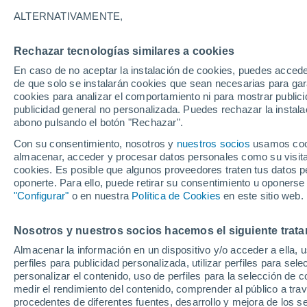
16°
ALTERNATIVAMENTE,
Rechazar tecnologías similares a cookies
Oeste
En caso de no aceptar la instalación de cookies, puedes acced
Sensación de 16°
13
-
23 km
de que solo se instalarán cookies que sean necesarias para garan
cookies para analizar el comportamiento ni para mostrar publici
publicidad general no personalizada. Puedes rechazar la instala
abono pulsando el botón "Rechazar".
Previsión para el eclipse
Samuel Biener avisa de posibles tormentas y
Con su consentimiento, nosotros y
nuestros socios
usamos cooki
un domo de calor en España
almacenar, acceder y procesar datos personales como su visita e
cookies. Es posible que algunos proveedores traten tus datos pe
El Tiempo 1 - 7 días
Por horas
Actualidad
Mapa de
oponerte. Para ello, puede retirar su consentimiento u oponerse
"Configurar"
o en nuestra
Política de Cookies
en este sitio web.
Nosotros y nuestros socios hacemos el siguiente trata
Mañana
Sábado
D
Hoy
Almacenar la información en un dispositivo y/o acceder a ella, 
7 Ago
8 Ago
6 Ago
perfiles para publicidad personalizada, utilizar perfiles para sele
personalizar el contenido, uso de perfiles para la selección de c
medir el rendimiento del contenido, comprender al público a tra
procedentes de diferentes fuentes, desarrollo y mejora de los se
40%
30%