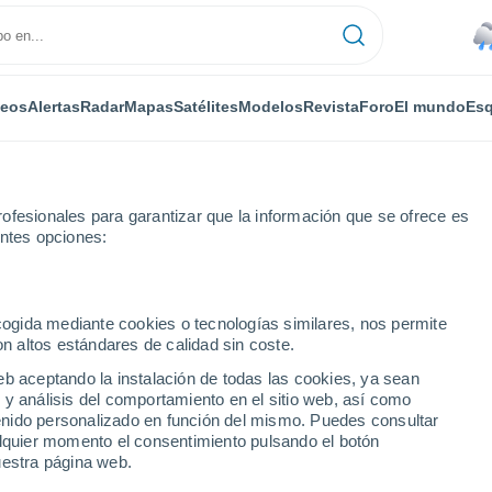
deos
Alertas
Radar
Mapas
Satélites
Modelos
Revista
Foro
El mundo
Esq
ofesionales para garantizar que la información que se ofrece es
entes opciones:
ecogida mediante cookies o tecnologías similares, nos permite
on altos estándares de calidad sin coste.
eb aceptando la instalación de todas las cookies, ya sean
 y análisis del comportamiento en el sitio web, así como
...
ntenido personalizado en función del mismo. Puedes consultar
alquier momento el consentimiento pulsando el botón
Por horas
uestra página web.
Lluvias débiles en las próximas
horas