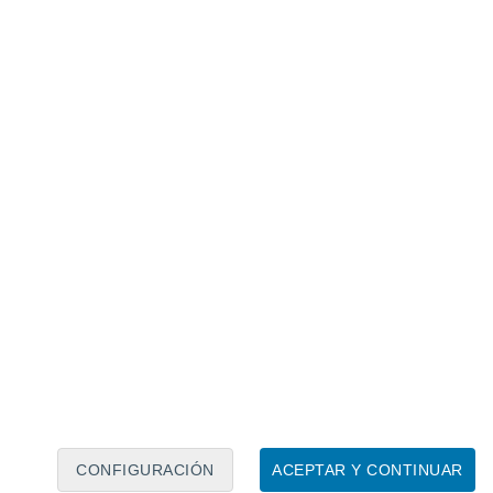
Calendario lunar
Lun
Mar
Mié
Jue
Vie
Sáb
Dom
6
7
8
9
10
11
12
13
14
15
16
17
18
19
CONFIGURACIÓN
ACEPTAR Y CONTINUAR