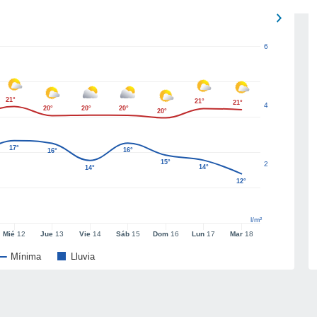
6
21°
21°
21°
4
20°
20°
20°
20°
17°
16°
16°
15°
2
14°
14°
12°
l/m²
Mié
12
Jue
13
Vie
14
Sáb
15
Dom
16
Lun
17
Mar
18
Mínima
Lluvia