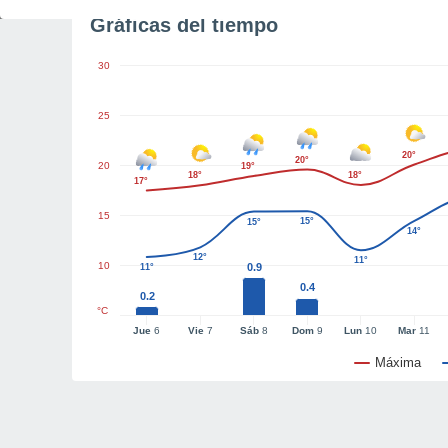
Gráficas del tiempo
30
25
20°
20°
20
19°
18°
18°
17°
15
15°
15°
14°
12°
11°
10
0.9
11°
0.4
0.2
°C
Jue
6
Vie
7
Sáb
8
Dom
9
Lun
10
Mar
11
Máxima