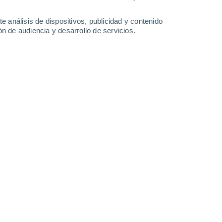
0.4 l/m²
20°
/
15°
18°
/
11°
20°
/
14°
21°
/
17°
e análisis de dispositivos, publicidad y contenido
n de audiencia y desarrollo de servicios.
-
33
km/h
16
-
30
km/h
13
-
26
km/h
22
-
37
km/h
to
Oeste
2 Bajo
°
13
-
23 km/h
FPS:
no
Suroeste
2 Bajo
°
13
-
24 km/h
FPS:
no
Suroeste
2 Bajo
°
19
-
30 km/h
FPS:
no
Suroeste
2 Bajo
°
22
-
35 km/h
FPS:
no