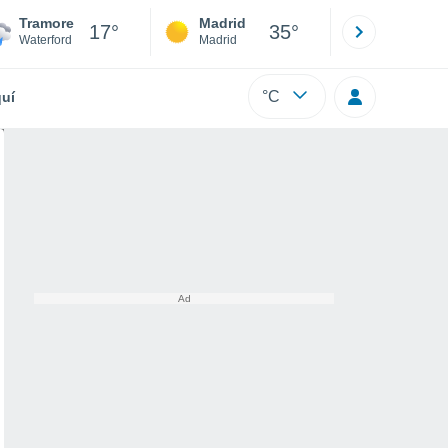
Tramore
Madrid
Barcelona
17°
35°
Waterford
Madrid
Barcelona
°C
uí