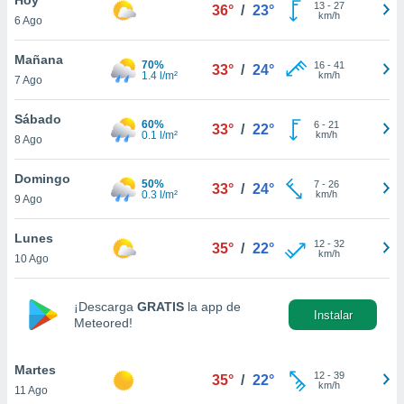
13
-
27
36°
/
23°
km/h
6 Ago
do en
 mismo.
sultar más
Mañana
70%
16
-
41
33°
/
24°
 en nuestra
1.4 l/m²
km/h
7 Ago
 Cookies
y
ualquier
Sábado
60%
6
-
21
33°
/
22°
0.1 l/m²
km/h
8 Ago
ento
 botón
ación de
Domingo
50%
7
-
26
33°
/
24°
kies
0.3 l/m²
km/h
9 Ago
 disponible
e nuestra
Lunes
12
-
32
.
35°
/
22°
km/h
10 Ago
IVAMENTE,
¡Descarga
GRATIS
la app de
Instalar
Meteored!
as
 a cookies
Martes
 no aceptar
12
-
39
35°
/
22°
km/h
11 Ago
ón de