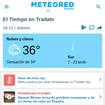
El Tiempo en Tradate
privacidad
16:21
Jueves
...
o de
tiempo.com)
borado por
Nubes y claros
es para
36°
ue la
 que se
e calidad.
Sur
eder a este
Sensación de 34°
7
23 km/h
ediante las
opciones:
ookies y
Aviso de nivel rojo
Alerta extrema por altas temperaturas en Tradate hoy
e forma
d digital
Previsión para el eclipse
ada, basada
Samuel Biener avisa de posibles tormentas y de
un domo de calor en España
mación