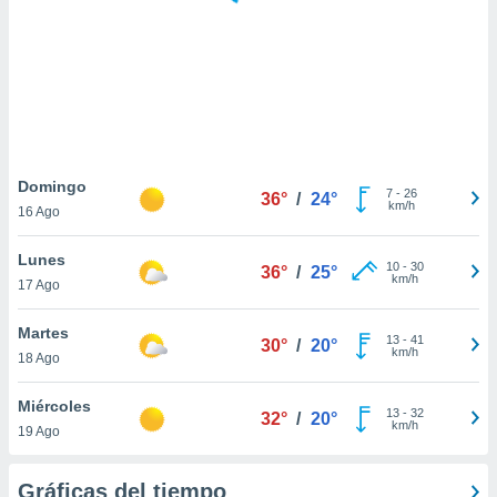
 botón
.
nto,
cios
kies,
ores únicos
Domingo
7
-
26
as similares
36°
/
24°
km/h
16 Ago
nar,
rocesar
Lunes
onales como
10
-
30
36°
/
25°
km/h
 este sitio
17 Ago
recciones IP
ficadores de
Martes
13
-
41
30°
/
20°
 posible
km/h
18 Ago
s
 traten tus
Miércoles
nales en
13
-
32
32°
/
20°
km/h
 interés
19 Ago
go a lo que
nerte. Para
Gráficas del tiempo
retirar su