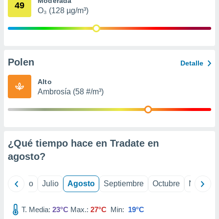
Moderada
 seleccionar
49
o.
O₃ (128 µg/m³)
calización
precisa e
ión mediante
Polen
, publicidad
Detalle
dos,
Alto
 publicidad
Ambrosía (58 #/m³)
,
ón de
 desarrollo
s.
¿Qué tiempo hace en Tradate en
tros 1199
ios
agosto
?
yo
Junio
Julio
Agosto
Septiembre
Octubre
Noviemb
T. Media:
23°C
Max.:
27°C
Min:
19°C