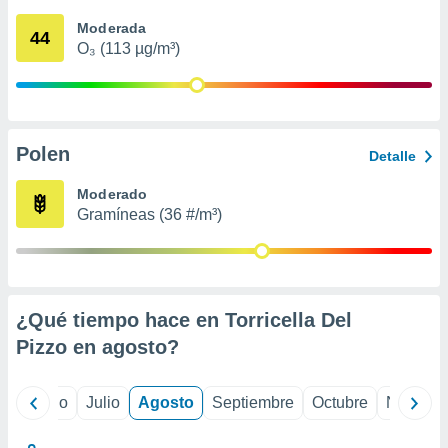
 seleccionar
o.
Moderada
44
O₃ (113 µg/m³)
calización
precisa e
ión mediante
, publicidad
Polen
Detalle
dos,
 publicidad
Moderado
,
Gramíneas (36 #/m³)
ón de
 desarrollo
s.
tros 1199
ios
¿Qué tiempo hace en Torricella Del
Pizzo en
agosto
?
yo
Junio
Julio
Agosto
Septiembre
Octubre
Noviemb