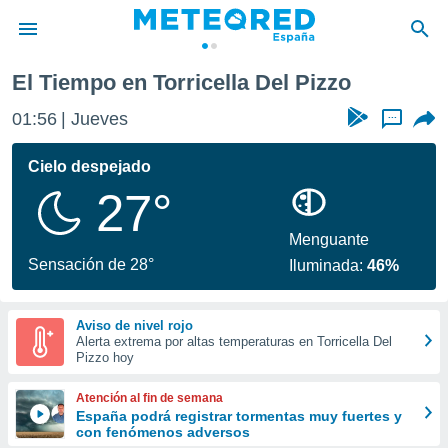
El Tiempo en Torricella Del Pizzo
privacidad
01:56
Jueves
...
o de
tiempo.com)
borado por
Cielo despejado
es para
27°
ue la
 que se
e calidad.
Menguante
eder a este
Sensación de 28°
Iluminada:
46%
ediante las
opciones:
Aviso de nivel rojo
ookies y
Alerta extrema por altas temperaturas en Torricella Del
e forma
Pizzo hoy
d digital
Atención al fin de semana
ada, basada
España podrá registrar tormentas muy fuertes y
con fenómenos adversos
mación