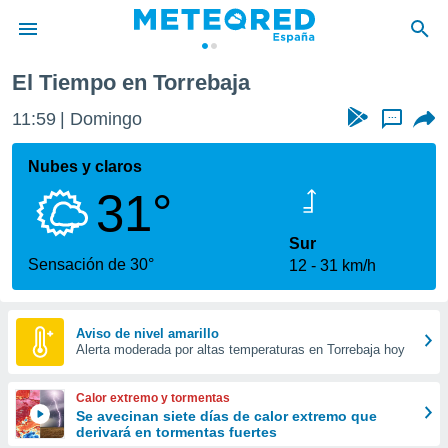
ja
El Tiempo en Torrebaja
privacidad
11:59
Domingo
...
o de
tiempo.com)
borado por
Nubes y claros
es para
31°
ue la
 que se
e calidad.
Sur
eder a este
Sensación de 30°
12
31 km/h
ediante las
opciones:
ookies y
Aviso de nivel amarillo
Alerta moderada por altas temperaturas en Torrebaja hoy
e forma
d digital
Calor extremo y tormentas
ada, basada
Se avecinan siete días de calor extremo que
derivará en tormentas fuertes
mación