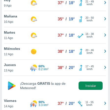
21
-
49
37°
/
18°
km/h
9 Ago
do en
 mismo.
sultar más
Mañana
20
-
50
35°
/
19°
 en nuestra
km/h
10 Ago
 Cookies
y
ualquier
Martes
16
-
38
37°
/
18°
km/h
11 Ago
ento
 botón
ación de
Miércoles
20
-
46
38°
/
18°
kies
km/h
12 Ago
 disponible
e nuestra
Jueves
60%
17
-
45
.
38°
/
20°
0.2 l/m²
km/h
13 Ago
IVAMENTE,
¡Descarga
GRATIS
la app de
Instalar
Meteored!
as
 a cookies
Viernes
 no aceptar
90%
11
-
55
37°
/
20°
3.3 l/m²
km/h
14 Ago
ón de