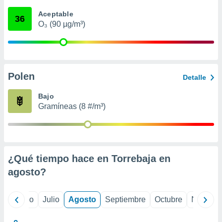
 seleccionar
o.
Aceptable
36
O₃ (90 µg/m³)
calización
precisa e
ión mediante
, publicidad
Polen
Detalle
dos,
 publicidad
Bajo
,
Gramíneas (8 #/m³)
ón de
 desarrollo
s.
tros 1199
ios
¿Qué tiempo hace en Torrebaja en
agosto
?
yo
Junio
Julio
Agosto
Septiembre
Octubre
Noviemb