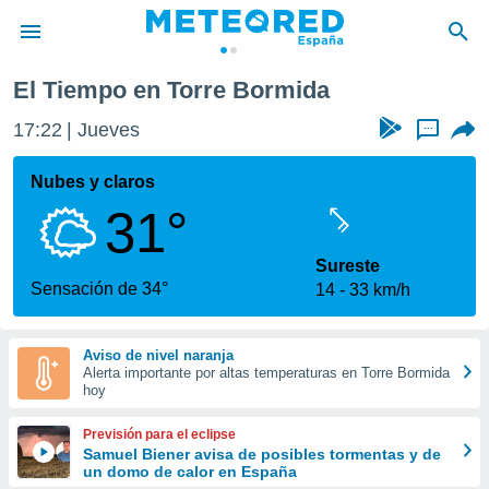
El Tiempo en Torre Bormida
privacidad
17:22
Jueves
...
o de
tiempo.com)
borado por
Nubes y claros
es para
31°
ue la
 que se
e calidad.
Sureste
eder a este
Sensación de 34°
14
33 km/h
ediante las
opciones:
Aviso de nivel naranja
ookies y
Alerta importante por altas temperaturas en Torre Bormida
e forma
hoy
d digital
Previsión para el eclipse
ada, basada
Samuel Biener avisa de posibles tormentas y de
un domo de calor en España
mación