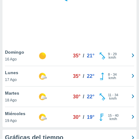
 botón
.
nto,
cios
kies,
ores únicos
Domingo
9
-
29
as similares
35°
/
21°
km/h
16 Ago
nar,
rocesar
Lunes
onales como
8
-
34
35°
/
22°
km/h
 este sitio
17 Ago
recciones IP
ficadores de
Martes
11
-
34
30°
/
22°
 posible
km/h
18 Ago
s
 traten tus
Miércoles
nales en
15
-
40
30°
/
19°
km/h
 interés
19 Ago
go a lo que
nerte. Para
Gráficas del tiempo
retirar su