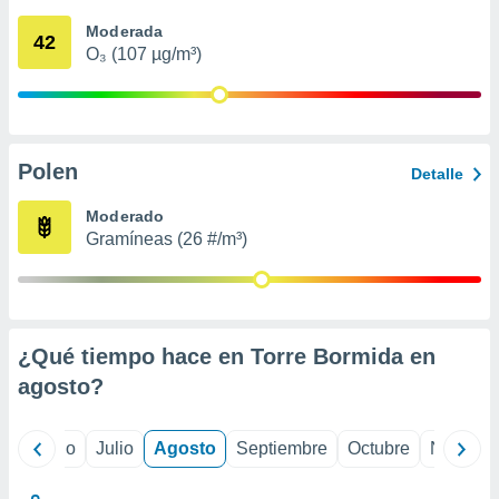
 seleccionar
o.
Moderada
42
O₃ (107 µg/m³)
calización
precisa e
ión mediante
, publicidad
Polen
Detalle
dos,
 publicidad
Moderado
,
Gramíneas (26 #/m³)
ón de
 desarrollo
s.
tros 1199
ios
¿Qué tiempo hace en Torre Bormida en
agosto
?
yo
Junio
Julio
Agosto
Septiembre
Octubre
Noviemb