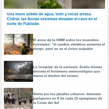
Una muro súbito de agua, lodo y rocas arrasa
Chitral: las lluvias extremas desatan el caos en el
norte de Pakistán
El aviso de la OMM sobre los incendios
forestales: "el cambio climático aumenta el
riesgo, pero no es el único culpable
La 'rompida' de la canícula: Evelio Gómez
desvela el fenómeno meteorológico que
marca el declive del verano
Alerta por los jabalíes urbanos: detectan
patógenos en 9 de cada 10 ejemplares de
la Costa del Sol