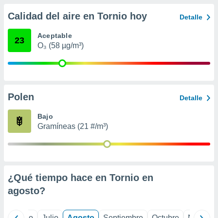
 seleccionar
o.
Calidad del aire en Tornio hoy
Detalle
calización
precisa e
Aceptable
23
ión mediante
O₃ (58 µg/m³)
, publicidad
dos,
 publicidad
Polen
Detalle
,
ón de
Bajo
 desarrollo
Gramíneas (21 #/m³)
s.
tros 1199
ios
¿Qué tiempo hace en Tornio en
agosto
?
yo
Junio
Julio
Agosto
Septiembre
Octubre
Noviemb