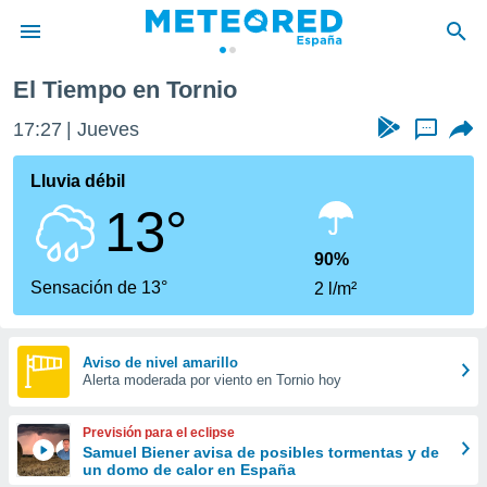
El Tiempo en Tornio
privacidad
17:27
Jueves
...
o de
tiempo.com)
borado por
Lluvia débil
es para
13°
ue la
 que se
e calidad.
90%
eder a este
Sensación de 13°
2 l/m²
ediante las
opciones:
ookies y
Aviso de nivel amarillo
Alerta moderada por viento en Tornio hoy
e forma
d digital
Previsión para el eclipse
ada, basada
Samuel Biener avisa de posibles tormentas y de
un domo de calor en España
mación