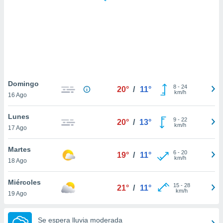
 botón
.
nto,
cios
kies,
ores únicos
Domingo
8
-
24
as similares
20°
/
11°
km/h
16 Ago
nar,
rocesar
Lunes
onales como
9
-
22
20°
/
13°
km/h
 este sitio
17 Ago
recciones IP
ficadores de
Martes
6
-
20
19°
/
11°
 posible
km/h
18 Ago
s
 traten tus
Miércoles
nales en
15
-
28
21°
/
11°
km/h
 interés
19 Ago
go a lo que
nerte. Para
Se espera lluvia moderada
retirar su