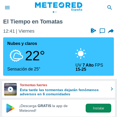
El Tiempo en Tomatas
privacidad
12:41
Viernes
...
o de
tiempo.com)
borado por
Nubes y claros
es para
22°
ue la
 que se
e calidad.
UV
7 Alto
FPS
eder a este
Sensación de 25°
15-25
ediante las
opciones:
Tormentas fuertes
ookies y
Esta tarde las tormentas dejarán fenómenos
e forma
adversos en 6 comunidades
d digital
¡Descarga
GRATIS
la app de
Instalar
ada, basada
Meteored!
mación