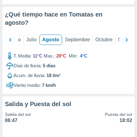
 seleccionar
o.
¿Qué tiempo hace en Tomatas en
calización
precisa e
agosto
?
ión mediante
, publicidad
yo
Junio
Julio
Agosto
Septiembre
Octubre
Noviemb
dos,
T. Media:
11°C
Max.:
20°C
Min:
4°C
 publicidad
,
Días de lluvia:
5
días
ón de
 desarrollo
Acum. de lluvia:
18 l/m²
s.
Viento medio:
7 km/h
tros 1199
ios
Salida y Puesta del sol
Salida del sol
Puesta del sol
06:47
18:02