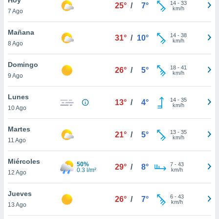
14
-
33
25°
/
7°
km/h
7 Ago
do en
 mismo.
sultar más
Mañana
14
-
38
31°
/
10°
 en nuestra
km/h
8 Ago
 Cookies
y
ualquier
Domingo
18
-
41
26°
/
5°
km/h
9 Ago
ento
 botón
ación de
Lunes
14
-
35
13°
/
4°
kies
km/h
10 Ago
 disponible
e nuestra
Martes
13
-
35
.
21°
/
5°
km/h
11 Ago
IVAMENTE,
Miércoles
50%
7
-
43
29°
/
8°
0.3 l/m²
km/h
12 Ago
as
 a cookies
Jueves
6
-
43
26°
/
7°
km/h
 no aceptar
13 Ago
ón de