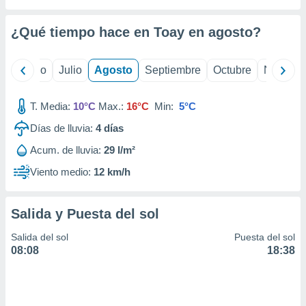
 seleccionar
o.
¿Qué tiempo hace en Toay en
agosto
?
calización
precisa e
ión mediante
yo
Junio
Julio
Agosto
Septiembre
Octubre
Noviemb
, publicidad
T. Media:
10°C
Max.:
16°C
Min:
5°C
dos,
 publicidad
Días de lluvia:
4
días
,
Acum. de lluvia:
29 l/m²
ón de
 desarrollo
Viento medio:
12 km/h
s.
tros 1199
Salida y Puesta del sol
ios
Salida del sol
Puesta del sol
08:08
18:38