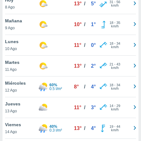
31
-
56
13°
/
5°
km/h
8 Ago
do en
 mismo.
sultar más
Mañana
18
-
35
10°
/
1°
 en nuestra
km/h
9 Ago
 Cookies
y
ualquier
Lunes
18
-
34
11°
/
0°
km/h
10 Ago
ento
 botón
ación de
Martes
21
-
43
13°
/
2°
kies
km/h
11 Ago
 disponible
e nuestra
Miércoles
60%
18
-
34
.
8°
/
4°
0.5 l/m²
km/h
12 Ago
IVAMENTE,
Jueves
14
-
29
11°
/
3°
km/h
13 Ago
as
 a cookies
Viernes
40%
19
-
44
13°
/
4°
0.3 l/m²
km/h
 no aceptar
14 Ago
ón de