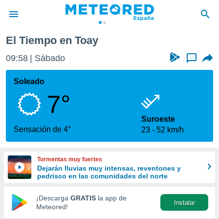
El Tiempo en Toay
privacidad
09:58
Sábado
...
o de
tiempo.com)
borado por
Soleado
es para
7°
ue la
 que se
e calidad.
Suroeste
eder a este
Sensación de 4°
23
52 km/h
ediante las
opciones:
Tormentas muy fuertes
ookies y
Dejarán lluvias muy intensas, reventones y
e forma
pedrisco en las comunidades del norte
d digital
¡Descarga
GRATIS
la app de
Instalar
ada, basada
Meteored!
mación