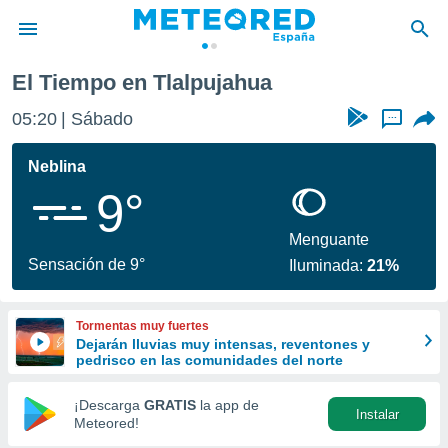
El Tiempo en Tlalpujahua
privacidad
05:20
Sábado
...
o de
tiempo.com)
borado por
Neblina
es para
9°
ue la
 que se
e calidad.
Menguante
eder a este
Sensación de 9°
Iluminada:
21%
ediante las
opciones:
Tormentas muy fuertes
ookies y
Dejarán lluvias muy intensas, reventones y
e forma
pedrisco en las comunidades del norte
d digital
¡Descarga
GRATIS
la app de
Instalar
ada, basada
Meteored!
mación