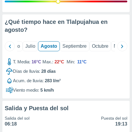
 seleccionar
o.
calización
precisa e
¿Qué tiempo hace en Tlalpujahua en
ión mediante
agosto
?
, publicidad
yo
Junio
Julio
Agosto
Septiembre
Octubre
Noviemb
dos,
 publicidad
,
T. Media:
16°C
Max.:
22°C
Min:
11°C
ón de
Días de lluvia:
28
días
 desarrollo
s.
Acum. de lluvia:
283 l/m²
tros 1199
Viento medio:
5 km/h
ios
Salida y Puesta del sol
Salida del sol
Puesta del sol
06:18
19:13