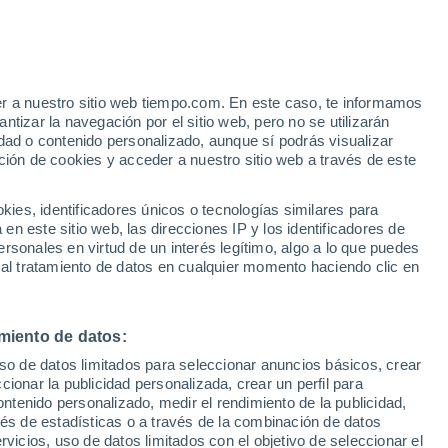
Intervalos nubosos en las
próximas horas
Parte de nieve
er a nuestro sitio web tiempo.com. En este caso, te informamos
Pistas abiertas
Remontes
0 / 0
0 / 2
tizar la navegación por el sitio web, pero no se utilizarán
dad o contenido personalizado, aunque sí podrás visualizar
h
Km esquiables
Nieve
ción de cookies y acceder a nuestro sitio web a través de este
0 / 1
0 cm
Aviso de nivel amarillo
es, identificadores únicos o tecnologías similares para
Alerta moderada por altas
n este sitio web, las direcciones IP y los identificadores de
temperaturas en Titisee-Neustadt
rsonales en virtud de un interés legítimo, algo a lo que puedes
hoy
 al tratamiento de datos en cualquier momento haciendo clic en
e nubosidad
Radar de lluvia
Satélites
Modelos
miento de datos:
uso de datos limitados para seleccionar anuncios básicos, crear
Martes
Miércoles
Jueves
Viernes
ccionar la publicidad personalizada, crear un perfil para
11 Ago
12 Ago
13 Ago
14 Ago
ontenido personalizado, medir el rendimiento de la publicidad,
vés de estadísticas o a través de la combinación de datos
rvicios, uso de datos limitados con el objetivo de seleccionar el