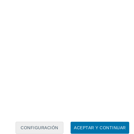
Calendario lunar
Lun
Mar
Mié
Jue
Vie
Sáb
Dom
8
9
10
11
12
13
14
15
16
17
18
19
20
21
CONFIGURACIÓN
ACEPTAR Y CONTINUAR