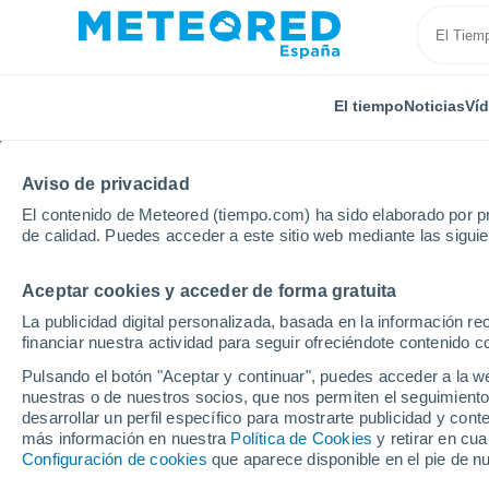
El tiempo
Noticias
Ví
Aviso de privacidad
El contenido de Meteored (tiempo.com) ha sido elaborado por pr
de calidad. Puedes acceder a este sitio web mediante las sigui
Aceptar cookies y acceder de forma gratuita
Inicio
Alemania
Baden-Wurtemberg
Titisee-Neu
La publicidad digital personalizada, basada en la información r
financiar nuestra actividad para seguir ofreciéndote contenido c
El Tiempo en Titisee-N
Pulsando el botón "Aceptar y continuar", puedes acceder a la w
Wurtemberg, Alemania
nuestras o de nuestros socios, que nos permiten el seguimiento
desarrollar un perfil específico para mostrarte publicidad y co
más información en nuestra
18:40
Sábado
Política de Cookies
y retirar en cu
Configuración de cookies
que aparece disponible en el pie de n