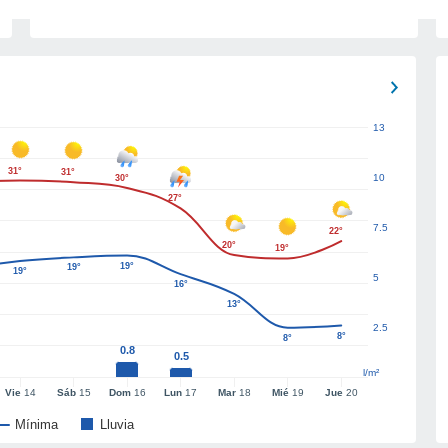
13
31°
31°
10
30°
27°
7.5
22°
20°
19°
19°
19°
19°
5
16°
13°
2.5
8°
8°
0.8
0.5
l/m²
Vie
14
Sáb
15
Dom
16
Lun
17
Mar
18
Mié
19
Jue
20
Mínima
Lluvia