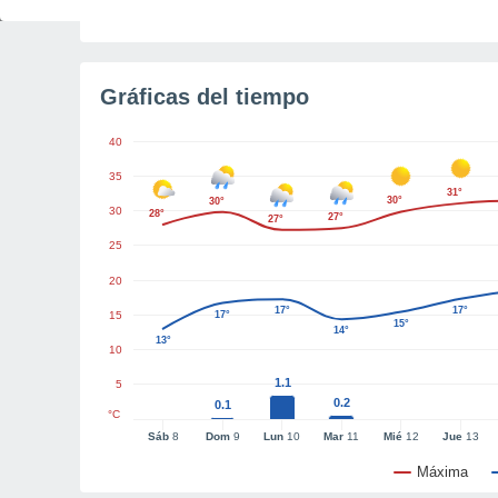
Gráficas del tiempo
40
35
31°
30°
30°
30
28°
27°
27°
25
20
17°
17°
15
17°
15°
14°
13°
10
1.1
5
0.2
0.1
°C
Sáb
8
Dom
9
Lun
10
Mar
11
Mié
12
Jue
13
Máxima