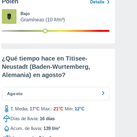
Polen
Detalle
Bajo
Gramíneas (10 #/m³)
¿Qué tiempo hace en Titisee-
Neustadt (Baden-Wurtemberg,
Alemania) en
agosto
?
Agosto
T. Media:
17°C
Max.:
21°C
Min:
12°C
Días de lluvia:
16
días
Acum. de lluvia:
139 l/m²