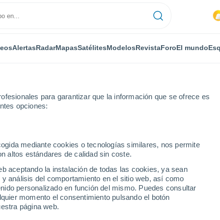
deos
Alertas
Radar
Mapas
Satélites
Modelos
Revista
Foro
El mundo
Esq
ofesionales para garantizar que la información que se ofrece es
entes opciones:
stadt
ecogida mediante cookies o tecnologías similares, nos permite
on altos estándares de calidad sin coste.
eustadt (Baden-
eb aceptando la instalación de todas las cookies, ya sean
)
 y análisis del comportamiento en el sitio web, así como
ntenido personalizado en función del mismo. Puedes consultar
alquier momento el consentimiento pulsando el botón
...
uestra página web.
Por horas