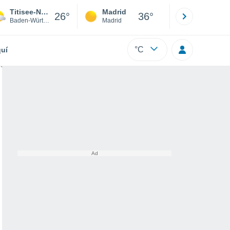
Titisee-Neustadt
Madrid
Barcelona
26°
36°
Baden-Württemberg
Madrid
Barcelona
°C
uí