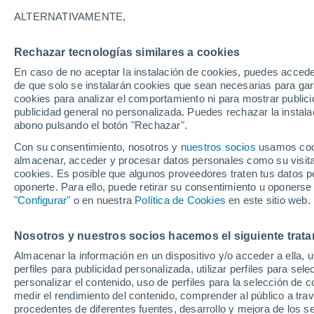
ALTERNATIVAMENTE,
Nubes y claros
26°
Rechazar tecnologías similares a cookies
En caso de no aceptar la instalación de cookies, puedes acced
de que solo se instalarán cookies que sean necesarias para garan
Oeste
cookies para analizar el comportamiento ni para mostrar publici
Sensación de 26°
8
-
25 km/
publicidad general no personalizada. Puedes rechazar la instala
abono pulsando el botón "Rechazar".
Con su consentimiento, nosotros y
nuestros socios
usamos cooki
Tormentas muy fuertes
almacenar, acceder y procesar datos personales como su visita e
Dejarán lluvias muy intensas, reventones y
cookies. Es posible que algunos proveedores traten tus datos pe
pedrisco en las comunidades del norte
oponerte. Para ello, puede retirar su consentimiento u oponerse
"Configurar"
o en nuestra
Política de Cookies
en este sitio web.
El Tiempo 1 - 7 días
Por horas
Actualidad
Mapa d
Nosotros y nuestros socios hacemos el siguiente trata
Almacenar la información en un dispositivo y/o acceder a ella, 
Mañana
Lunes
Hoy
perfiles para publicidad personalizada, utilizar perfiles para sele
9 Ago
10 Ago
8 Ago
personalizar el contenido, uso de perfiles para la selección de c
medir el rendimiento del contenido, comprender al público a tra
procedentes de diferentes fuentes, desarrollo y mejora de los se