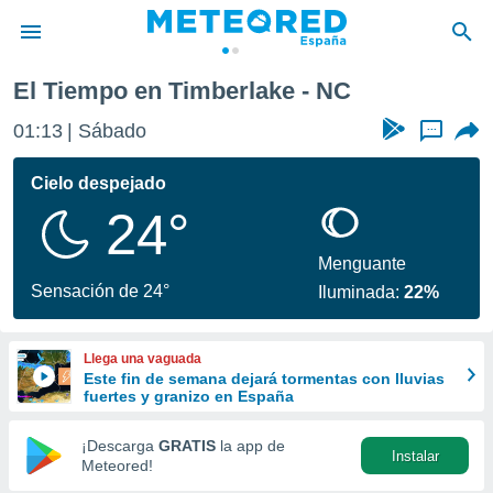
El Tiempo en Timberlake - NC
privacidad
01:13
Sábado
...
o de
tiempo.com)
borado por
Cielo despejado
es para
24°
ue la
 que se
e calidad.
Menguante
eder a este
Sensación de 24°
Iluminada:
22%
ediante las
opciones:
Llega una vaguada
ookies y
Este fin de semana dejará tormentas con lluvias
e forma
fuertes y granizo en España
d digital
¡Descarga
GRATIS
la app de
Instalar
ada, basada
Meteored!
mación