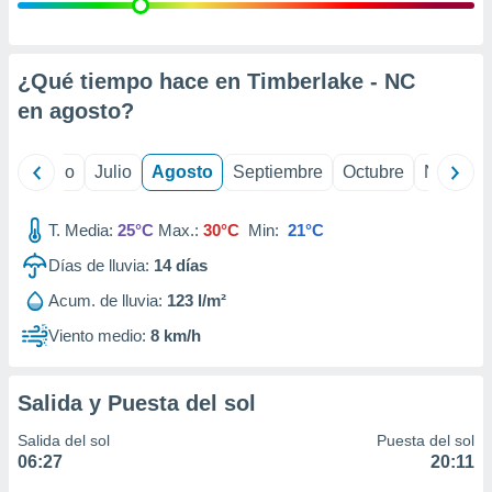
 seleccionar
o.
calización
precisa e
¿Qué tiempo hace en Timberlake - NC
ión mediante
en
agosto
?
, publicidad
yo
Junio
Julio
Agosto
Septiembre
Octubre
Noviemb
dos,
 publicidad
,
T. Media:
25°C
Max.:
30°C
Min:
21°C
ón de
Días de lluvia:
14
días
 desarrollo
s.
Acum. de lluvia:
123 l/m²
tros 1199
Viento medio:
8 km/h
ios
Salida y Puesta del sol
Salida del sol
Puesta del sol
06:27
20:11