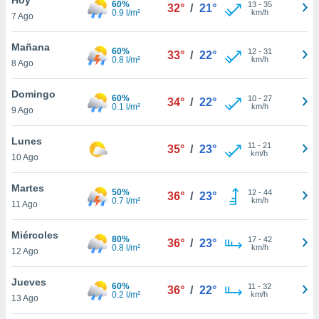
60%
13
-
35
32°
/
21°
0.9 l/m²
km/h
7 Ago
do en
 mismo.
sultar más
Mañana
60%
12
-
31
33°
/
22°
 en nuestra
0.8 l/m²
km/h
8 Ago
 Cookies
y
ualquier
Domingo
60%
10
-
27
34°
/
22°
0.1 l/m²
km/h
9 Ago
ento
 botón
ación de
Lunes
11
-
21
35°
/
23°
kies
km/h
10 Ago
 disponible
e nuestra
Martes
50%
12
-
44
.
36°
/
23°
0.7 l/m²
km/h
11 Ago
IVAMENTE,
Miércoles
80%
17
-
42
36°
/
23°
0.8 l/m²
km/h
12 Ago
as
 a cookies
Jueves
60%
11
-
32
36°
/
22°
0.2 l/m²
km/h
 no aceptar
13 Ago
ón de