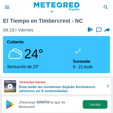
El Tiempo en Timbercrest - NC
privacidad
09:19
Viernes
...
o de
tiempo.com)
borado por
Cubierto
es para
24°
ue la
 que se
e calidad.
Suroeste
eder a este
Sensación de 23°
9
21 km/h
ediante las
opciones:
Tormentas fuertes
ookies y
Esta tarde las tormentas dejarán fenómenos
e forma
adversos en 6 comunidades
d digital
¡Descarga
GRATIS
la app de
Instalar
ada, basada
Meteored!
mación