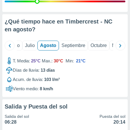
 seleccionar
o.
calización
precisa e
¿Qué tiempo hace en Timbercrest - NC
ión mediante
en
agosto
?
, publicidad
yo
Junio
Julio
Agosto
Septiembre
Octubre
Noviemb
dos,
 publicidad
,
T. Media:
25°C
Max.:
30°C
Min:
21°C
ón de
Días de lluvia:
13
días
 desarrollo
s.
Acum. de lluvia:
103 l/m²
tros 1199
Viento medio:
8 km/h
ios
Salida y Puesta del sol
Salida del sol
Puesta del sol
06:28
20:14