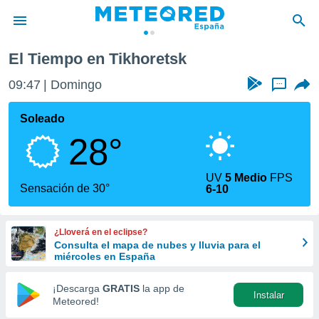
El Tiempo en Tikhoretsk
privacidad
09:47
Domingo
...
o de
tiempo.com)
borado por
Soleado
es para
28°
ue la
 que se
e calidad.
UV
5 Medio
FPS
eder a este
Sensación de 30°
6-10
ediante las
opciones:
¿Lloverá en el eclipse?
ookies y
Consulta el mapa de nubes y lluvia para el
e forma
miércoles en España
d digital
¡Descarga
GRATIS
la app de
Instalar
ada, basada
Meteored!
mación