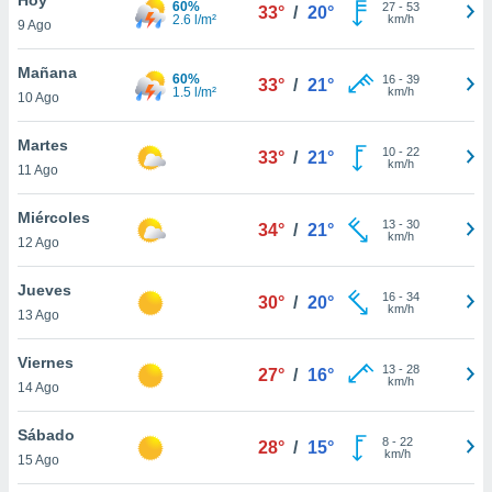
60%
27
-
53
33°
/
20°
2.6 l/m²
km/h
9 Ago
do en
 mismo.
sultar más
Mañana
60%
16
-
39
33°
/
21°
 en nuestra
1.5 l/m²
km/h
10 Ago
 Cookies
y
ualquier
Martes
10
-
22
33°
/
21°
km/h
11 Ago
ento
 botón
ación de
Miércoles
13
-
30
34°
/
21°
kies
km/h
12 Ago
 disponible
e nuestra
Jueves
16
-
34
.
30°
/
20°
km/h
13 Ago
IVAMENTE,
Viernes
13
-
28
27°
/
16°
km/h
14 Ago
as
 a cookies
Sábado
8
-
22
28°
/
15°
km/h
 no aceptar
15 Ago
ón de