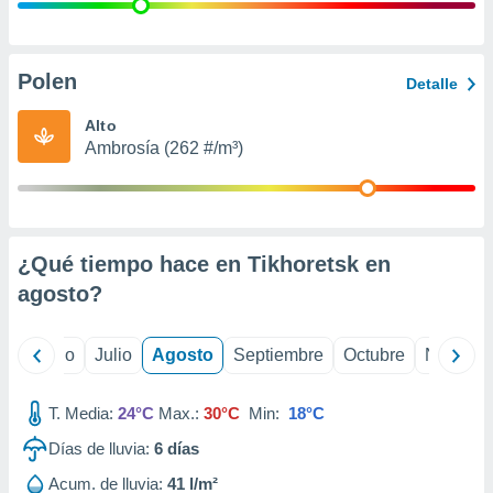
 seleccionar
o.
calización
precisa e
Polen
Detalle
ión mediante
Alto
, publicidad
Ambrosía (262 #/m³)
dos,
 publicidad
,
ón de
¿Qué tiempo hace en Tikhoretsk en
 desarrollo
s.
agosto
?
tros 1199
ios
yo
Junio
Julio
Agosto
Septiembre
Octubre
Noviemb
T. Media:
24°C
Max.:
30°C
Min:
18°C
Días de lluvia:
6
días
Acum. de lluvia:
41 l/m²