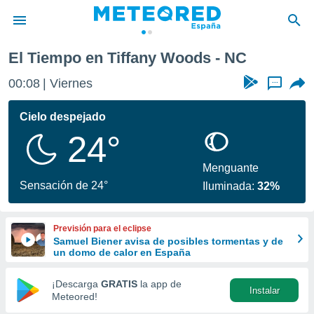
El Tiempo en Tiffany Woods - NC
privacidad
00:08
Viernes
...
o de
tiempo.com)
borado por
Cielo despejado
es para
24°
ue la
 que se
e calidad.
Menguante
eder a este
Sensación de 24°
Iluminada:
32%
ediante las
opciones:
Previsión para el eclipse
ookies y
Samuel Biener avisa de posibles tormentas y de
e forma
un domo de calor en España
d digital
¡Descarga
GRATIS
la app de
Instalar
ada, basada
Meteored!
mación