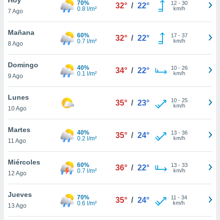
70%
12
-
30
32°
/
22°
0.8 l/m²
km/h
7 Ago
do en
 mismo.
sultar más
Mañana
60%
17
-
37
32°
/
22°
 en nuestra
0.7 l/m²
km/h
8 Ago
 Cookies
y
ualquier
Domingo
40%
10
-
26
34°
/
22°
0.1 l/m²
km/h
9 Ago
ento
 botón
ación de
Lunes
10
-
25
35°
/
23°
kies
km/h
10 Ago
 disponible
e nuestra
Martes
40%
13
-
36
.
35°
/
24°
0.2 l/m²
km/h
11 Ago
IVAMENTE,
Miércoles
60%
13
-
33
36°
/
22°
0.7 l/m²
km/h
12 Ago
as
 a cookies
Jueves
70%
11
-
34
35°
/
24°
0.6 l/m²
km/h
 no aceptar
13 Ago
ón de