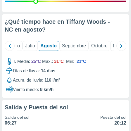
 seleccionar
o.
calización
precisa e
¿Qué tiempo hace en Tiffany Woods -
ión mediante
NC en
agosto
?
, publicidad
yo
Junio
Julio
Agosto
Septiembre
Octubre
Noviemb
dos,
 publicidad
,
T. Media:
25°C
Max.:
31°C
Min:
21°C
ón de
Días de lluvia:
14
días
 desarrollo
s.
Acum. de lluvia:
116 l/m²
tros 1199
Viento medio:
8 km/h
ios
Salida y Puesta del sol
Salida del sol
Puesta del sol
06:27
20:12