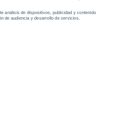
2.4 l/m²
1.5 l/m²
0.3 l/m²
36°
/
23°
35°
/
22°
34°
/
23°
36°
/
22°
e análisis de dispositivos, publicidad y contenido
n de audiencia y desarrollo de servicios.
-
39
km/h
16
-
40
km/h
10
-
30
km/h
11
-
32
km/h
to
Este
0 Bajo
6
-
14 km/h
FPS:
no
Este
0 Bajo
6
-
13 km/h
FPS:
no
Noreste
0 Bajo
5
-
13 km/h
FPS:
no
Noreste
0 Bajo
4
-
11 km/h
FPS:
no