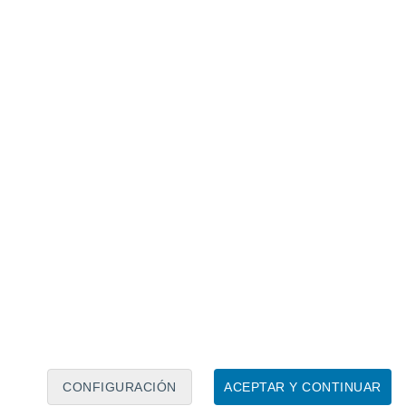
Calendario lunar
Lun
Mar
Mié
Jue
Vie
Sáb
Dom
8
9
10
11
12
13
14
15
16
CONFIGURACIÓN
ACEPTAR Y CONTINUAR