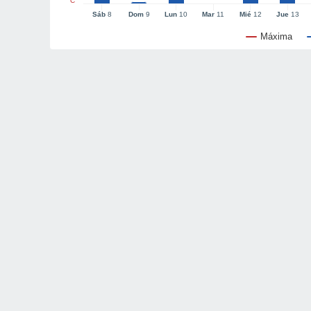
°C
Sáb
8
Dom
9
Lun
10
Mar
11
Mié
12
Jue
13
Máxima