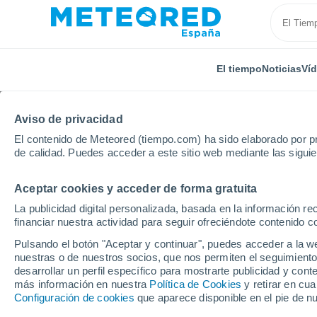
El tiempo
Noticias
Ví
Aviso de privacidad
El contenido de Meteored (tiempo.com) ha sido elaborado por pr
de calidad. Puedes acceder a este sitio web mediante las sigui
Aceptar cookies y acceder de forma gratuita
Inicio
Cuba
Santiago de Cuba
Ti Arriba
La publicidad digital personalizada, basada en la información r
financiar nuestra actividad para seguir ofreciéndote contenido c
El Tiempo en Ti Arriba
Pulsando el botón "Aceptar y continuar", puedes acceder a la w
nuestras o de nuestros socios, que nos permiten el seguimiento
00:45
Sábado
desarrollar un perfil específico para mostrarte publicidad y co
más información en nuestra
Política de Cookies
y retirar en cu
Configuración de cookies
que aparece disponible en el pie de n
Cielo despejado