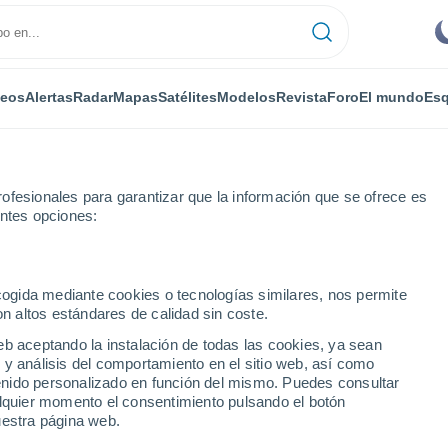
deos
Alertas
Radar
Mapas
Satélites
Modelos
Revista
Foro
El mundo
Esq
ofesionales para garantizar que la información que se ofrece es
entes opciones:
ecogida mediante cookies o tecnologías similares, nos permite
on altos estándares de calidad sin coste.
eb aceptando la instalación de todas las cookies, ya sean
 y análisis del comportamiento en el sitio web, así como
...
ntenido personalizado en función del mismo. Puedes consultar
alquier momento el consentimiento pulsando el botón
Por horas
uestra página web.
Intervalos nubosos en las
próximas horas