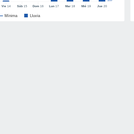
l/m²
Vie
14
Sáb
15
Dom
16
Lun
17
Mar
18
Mié
19
Jue
20
Mínima
Lluvia