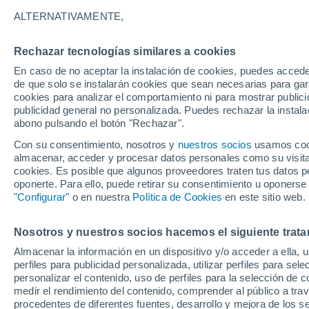
23°
ALTERNATIVAMENTE,
Rechazar tecnologías similares a cookies
Menguant
En caso de no aceptar la instalación de cookies, puedes acced
Iluminada
Sensación de 22°
de que solo se instalarán cookies que sean necesarias para garan
cookies para analizar el comportamiento ni para mostrar publici
publicidad general no personalizada. Puedes rechazar la instala
abono pulsando el botón "Rechazar".
Llega una vaguada
Este fin de semana dejará tormentas con lluv
Con su consentimiento, nosotros y
nuestros socios
usamos cooki
fuertes y granizo en España
almacenar, acceder y procesar datos personales como su visita e
cookies. Es posible que algunos proveedores traten tus datos pe
El Tiempo 1 - 7 días
Por horas
Actualidad
Mapa d
oponerte. Para ello, puede retirar su consentimiento u oponerse
"Configurar"
o en nuestra
Política de Cookies
en este sitio web.
Nosotros y nuestros socios hacemos el siguiente trata
Mañana
Lunes
Hoy
Almacenar la información en un dispositivo y/o acceder a ella, 
9 Ago
10 Ago
8 Ago
perfiles para publicidad personalizada, utilizar perfiles para sele
personalizar el contenido, uso de perfiles para la selección de c
medir el rendimiento del contenido, comprender al público a tra
procedentes de diferentes fuentes, desarrollo y mejora de los se
50%
80%
80%