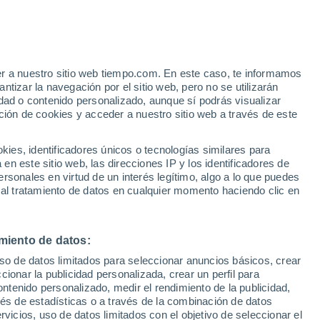
e
er a nuestro sitio web tiempo.com. En este caso, te informamos
:
22%
tizar la navegación por el sitio web, pero no se utilizarán
dad o contenido personalizado, aunque sí podrás visualizar
ción de cookies y acceder a nuestro sitio web a través de este
ias
es, identificadores únicos o tecnologías similares para
n este sitio web, las direcciones IP y los identificadores de
rsonales en virtud de un interés legítimo, algo a lo que puedes
e nubosidad
Radar de lluvia
Satélites
Modelos
 al tratamiento de datos en cualquier momento haciendo clic en
miento de datos:
Martes
Miércoles
Jueves
Viernes
uso de datos limitados para seleccionar anuncios básicos, crear
11 Ago
12 Ago
13 Ago
14 Ago
ccionar la publicidad personalizada, crear un perfil para
ontenido personalizado, medir el rendimiento de la publicidad,
vés de estadísticas o a través de la combinación de datos
rvicios, uso de datos limitados con el objetivo de seleccionar el
90%
80%
50%