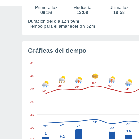
Primera luz
Mediodía
Última luz
06:16
13:08
19:58
Duración del día
12h 56m
Tiempo para el amanecer
5h 32m
Gráficas del tiempo
45
40
36°
35°
35°
35°
35
34°
33°
30
25
23°
23°
22°
2.9
22°
20
2.4
1.5
1
0.2