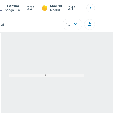
Ti Arriba
Madrid
Barcelona
23°
24°
Songo - La Maya
Madrid
Barcelona
°C
uí