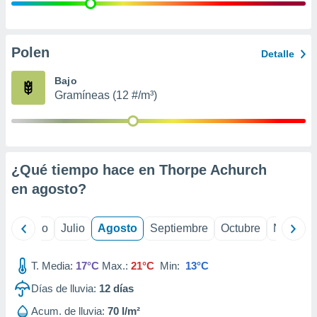
 seleccionar
o.
calización
precisa e
Polen
Detalle
ión mediante
Bajo
, publicidad
Gramíneas (12 #/m³)
dos,
 publicidad
,
ón de
¿Qué tiempo hace en Thorpe Achurch
 desarrollo
s.
en
agosto
?
tros 1199
ios
yo
Junio
Julio
Agosto
Septiembre
Octubre
Noviemb
T. Media:
17°C
Max.:
21°C
Min:
13°C
Días de lluvia:
12
días
Acum. de lluvia:
70 l/m²