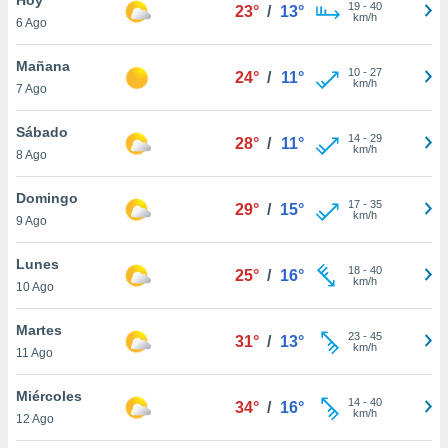
19
-
40
23°
/
13°
km/h
6 Ago
do en
 mismo.
sultar más
Mañana
10
-
27
24°
/
11°
 en nuestra
km/h
7 Ago
 Cookies
y
ualquier
Sábado
14
-
29
28°
/
11°
km/h
8 Ago
ento
 botón
ación de
Domingo
17
-
35
29°
/
15°
kies
km/h
9 Ago
 disponible
e nuestra
Lunes
18
-
40
.
25°
/
16°
km/h
10 Ago
IVAMENTE,
Martes
23
-
45
31°
/
13°
km/h
11 Ago
as
 a cookies
Miércoles
14
-
40
34°
/
16°
km/h
 no aceptar
12 Ago
ón de