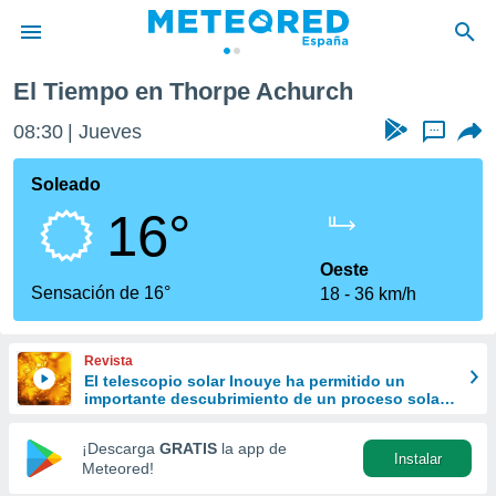
ch
El Tiempo en Thorpe Achurch
privacidad
08:30
Jueves
...
o de
tiempo.com)
borado por
Soleado
es para
16°
ue la
 que se
e calidad.
Oeste
eder a este
Sensación de 16°
18
36 km/h
ediante las
opciones:
Revista
ookies y
El telescopio solar Inouye ha permitido un
e forma
importante descubrimiento de un proceso solar
oculto hasta ahora
d digital
¡Descarga
GRATIS
la app de
Instalar
ada, basada
Meteored!
mación