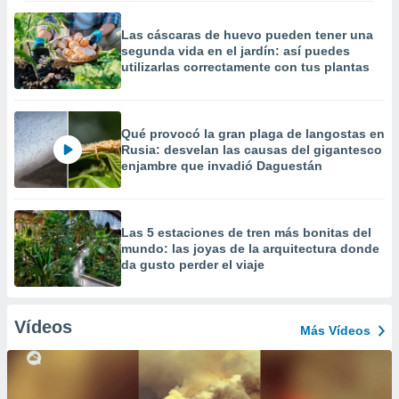
Las cáscaras de huevo pueden tener una
segunda vida en el jardín: así puedes
utilizarlas correctamente con tus plantas
Qué provocó la gran plaga de langostas en
Rusia: desvelan las causas del gigantesco
enjambre que invadió Daguestán
Las 5 estaciones de tren más bonitas del
mundo: las joyas de la arquitectura donde
da gusto perder el viaje
Vídeos
Más Vídeos