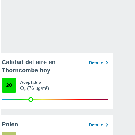
Calidad del aire en
Detalle
Thorncombe hoy
Aceptable
30
O₃ (76 µg/m³)
Polen
Detalle