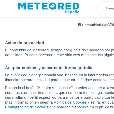
El tiempo
Noticias
Ví
Aviso de privacidad
El contenido de Meteored (tiempo.com) ha sido elaborado por pr
de calidad. Puedes acceder a este sitio web mediante las sigui
Aceptar cookies y acceder de forma gratuita
Inicio
Reino Unido
Sudoeste de Inglaterra
Thor
La publicidad digital personalizada, basada en la información r
financiar nuestra actividad para seguir ofreciéndote contenido c
El Tiempo en Thornco
Pulsando el botón "Aceptar y continuar", puedes acceder a la w
nuestras o de nuestros socios, que nos permiten el seguimiento
14:25
Viernes
desarrollar un perfil específico para mostrarte publicidad y co
más información en nuestra
Política de Cookies
y retirar en cu
Configuración de cookies
que aparece disponible en el pie de n
Nubes y claros