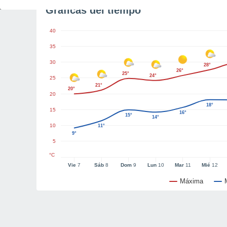
Gráficas del tiempo
40
35
30
28°
26°
25°
24°
25
21°
20°
20
18°
15
16°
15°
14°
10
11°
9°
5
°C
Vie
7
Sáb
8
Dom
9
Lun
10
Mar
11
Mié
12
Máxima