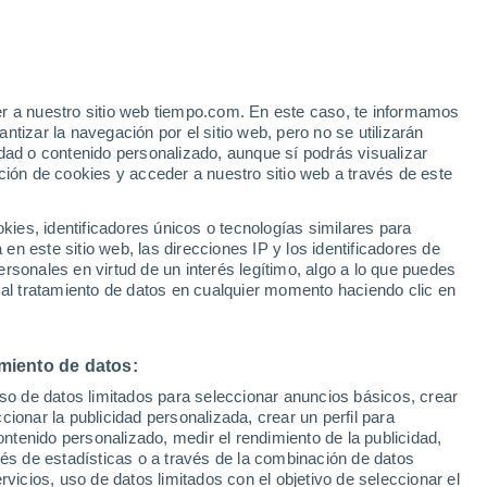
er a nuestro sitio web tiempo.com. En este caso, te informamos
/h
tizar la navegación por el sitio web, pero no se utilizarán
dad o contenido personalizado, aunque sí podrás visualizar
ción de cookies y acceder a nuestro sitio web a través de este
e nubosidad
Radar de lluvia
Satélites
Modelos
es, identificadores únicos o tecnologías similares para
n este sitio web, las direcciones IP y los identificadores de
rsonales en virtud de un interés legítimo, algo a lo que puedes
 al tratamiento de datos en cualquier momento haciendo clic en
Lunes
Martes
Miércoles
Jueves
10 Ago
11 Ago
12 Ago
13 Ago
miento de datos:
uso de datos limitados para seleccionar anuncios básicos, crear
ccionar la publicidad personalizada, crear un perfil para
ontenido personalizado, medir el rendimiento de la publicidad,
24°
/
14°
26°
/
16°
28°
/
18°
30°
/
18°
vés de estadísticas o a través de la combinación de datos
rvicios, uso de datos limitados con el objetivo de seleccionar el