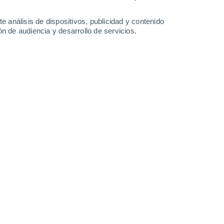
-
23
km/h
22
-
43
km/h
19
-
37
km/h
15
-
27
km/h
e análisis de dispositivos, publicidad y contenido
n de audiencia y desarrollo de servicios.
agosto
Suroeste
5 Medio
12
-
28 km/h
FPS:
6-10
Suroeste
4 Medio
13
-
29 km/h
FPS:
6-10
Suroeste
3 Medio
12
-
30 km/h
FPS:
6-10
Suroeste
2 Bajo
8
-
29 km/h
FPS:
no
Oeste
1 Bajo
6
-
24 km/h
FPS:
no