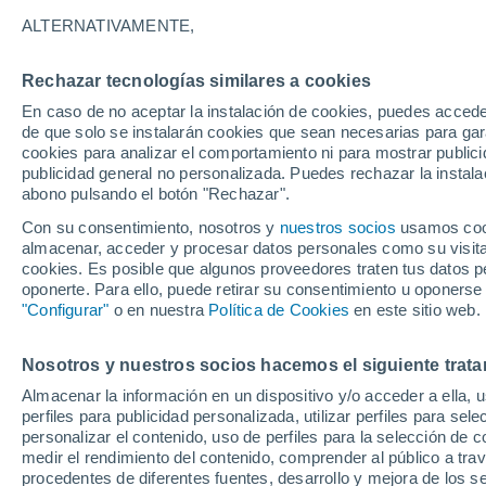
19°
ALTERNATIVAMENTE,
Rechazar tecnologías similares a cookies
Suroeste
En caso de no aceptar la instalación de cookies, puedes acced
Sensación de 19°
12
-
28 km
de que solo se instalarán cookies que sean necesarias para garan
cookies para analizar el comportamiento ni para mostrar publici
publicidad general no personalizada. Puedes rechazar la instala
abono pulsando el botón "Rechazar".
El Tiempo 1 - 7 días
Por horas
Actualidad
Mapa d
Con su consentimiento, nosotros y
nuestros socios
usamos cooki
almacenar, acceder y procesar datos personales como su visita e
cookies. Es posible que algunos proveedores traten tus datos pe
oponerte. Para ello, puede retirar su consentimiento u oponerse
Mañana
Domingo
Hoy
"Configurar"
o en nuestra
Política de Cookies
en este sitio web.
8 Ago
9 Ago
7 Ago
Nosotros y nuestros socios hacemos el siguiente trata
Almacenar la información en un dispositivo y/o acceder a ella, 
perfiles para publicidad personalizada, utilizar perfiles para sele
personalizar el contenido, uso de perfiles para la selección de c
21°
/
11°
25°
/
15°
20°
/
9°
medir el rendimiento del contenido, comprender al público a tra
procedentes de diferentes fuentes, desarrollo y mejora de los se