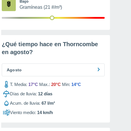
Bajo
Gramíneas (21 #/m³)
¿Qué tiempo hace en Thorncombe
en
agosto
?
Agosto
T. Media:
17°C
Max.:
20°C
Min:
14°C
Días de lluvia:
12
días
Acum. de lluvia:
67 l/m²
Viento medio:
14 km/h