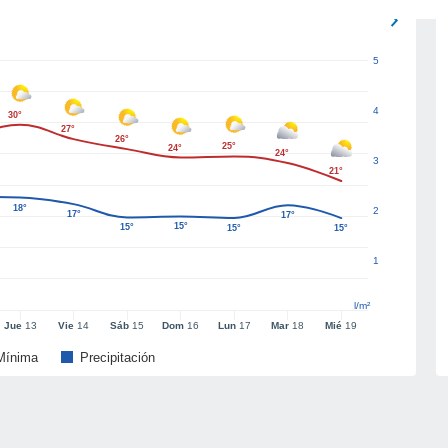
5
4
30°
27°
26°
25°
24°
24°
3
21°
18°
2
17°
17°
15°
15°
15°
15°
1
l/m²
Jue
13
Vie
14
Sáb
15
Dom
16
Lun
17
Mar
18
Mié
19
Mínima
Precipitación