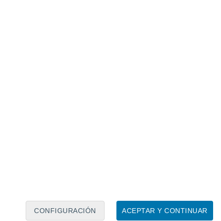
Calendario lunar
Lun
Mar
Mié
Jue
Vie
Sáb
Dom
7
8
9
10
11
12
13
14
15
16
17
18
19
20
CONFIGURACIÓN
ACEPTAR Y CONTINUAR