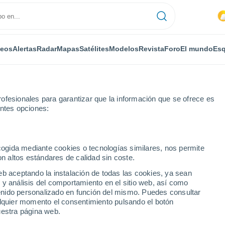
deos
Alertas
Radar
Mapas
Satélites
Modelos
Revista
Foro
El mundo
Esq
ofesionales para garantizar que la información que se ofrece es
entes opciones:
ncombe
ecogida mediante cookies o tecnologías similares, nos permite
on altos estándares de calidad sin coste.
mbe
eb aceptando la instalación de todas las cookies, ya sean
 y análisis del comportamiento en el sitio web, así como
...
ntenido personalizado en función del mismo. Puedes consultar
alquier momento el consentimiento pulsando el botón
Por horas
uestra página web.
Intervalos nubosos en las
próximas horas