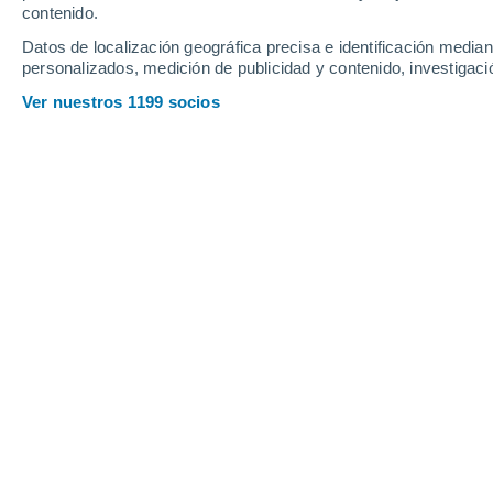
contenido.
14
-
29
km/h
15
-
32
km/h
10
13
-
30
km/h
Datos de localización geográfica precisa e identificación mediant
personalizados, medición de publicidad y contenido, investigació
El tiempo en Thorncombe hoy
, 7 de 
Ver nuestros 1199 socios
Nubes y claros
19°
14:00
Sensación T.
19°
Nubes y claros
20°
15:00
Sensación T.
20°
Nubes y claros
19°
16:00
Sensación T.
19°
Nubes y claros
19°
17:00
Sensación T.
19°
Nubes y claros
19°
18:00
Sensación T.
19°