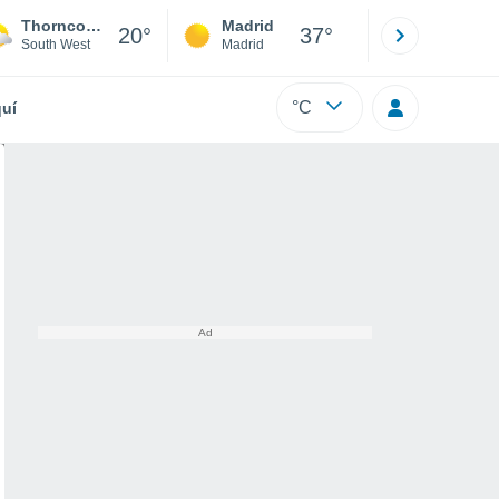
Thorncombe
Madrid
Barcelona
20°
37°
South West
Madrid
Barcelona
°C
uí