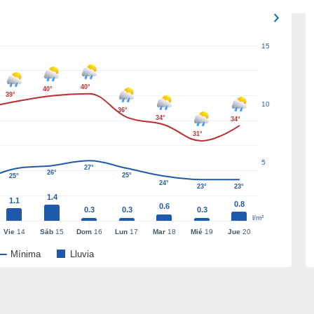
15
40°
40°
39°
10
36°
34°
34°
31°
5
27°
26°
25°
25°
24°
23°
23°
1.4
1.1
0.8
0.6
0.3
0.3
0.3
l/m²
Vie
14
Sáb
15
Dom
16
Lun
17
Mar
18
Mié
19
Jue
20
Mínima
Lluvia