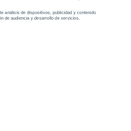
0.9 l/m²
1.1 l/m²
36°
/
23°
36°
/
22°
37°
/
23°
39°
/
25°
e análisis de dispositivos, publicidad y contenido
n de audiencia y desarrollo de servicios.
-
47
km/h
8
-
23
km/h
10
-
26
km/h
6
-
26
km/h
e agosto
Suroeste
0 Bajo
7
-
11 km/h
FPS:
no
Suroeste
1 Bajo
6
-
15 km/h
FPS:
no
Suroeste
2 Bajo
8
-
20 km/h
FPS:
no
Suroeste
5 Medio
9
-
24 km/h
FPS:
6-10