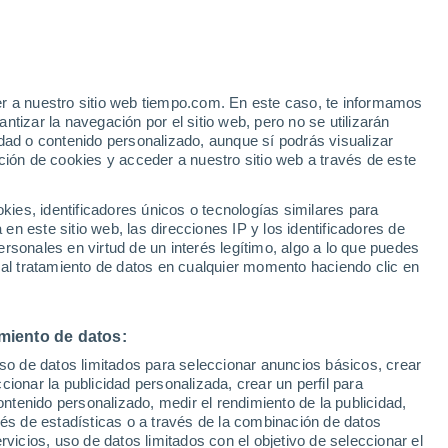
er a nuestro sitio web tiempo.com. En este caso, te informamos
tizar la navegación por el sitio web, pero no se utilizarán
dad o contenido personalizado, aunque sí podrás visualizar
ción de cookies y acceder a nuestro sitio web a través de este
es, identificadores únicos o tecnologías similares para
n este sitio web, las direcciones IP y los identificadores de
rsonales en virtud de un interés legítimo, algo a lo que puedes
e nubosidad
Radar de lluvia
Satélites
Modelos
 al tratamiento de datos en cualquier momento haciendo clic en
miento de datos:
Martes
Miércoles
Jueves
Viernes
uso de datos limitados para seleccionar anuncios básicos, crear
11 Ago
12 Ago
13 Ago
14 Ago
ccionar la publicidad personalizada, crear un perfil para
ontenido personalizado, medir el rendimiento de la publicidad,
vés de estadísticas o a través de la combinación de datos
rvicios, uso de datos limitados con el objetivo de seleccionar el
50%
70%