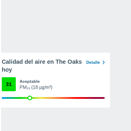
Calidad del aire en The Oaks
Detalle
hoy
Aceptable
31
PM₂₅ (18 µg/m³)