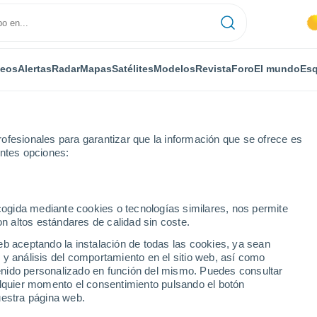
deos
Alertas
Radar
Mapas
Satélites
Modelos
Revista
Foro
El mundo
Esq
ofesionales para garantizar que la información que se ofrece es
entes opciones:
aks
ecogida mediante cookies o tecnologías similares, nos permite
on altos estándares de calidad sin coste.
 - NC (Cumberland)
eb aceptando la instalación de todas las cookies, ya sean
 y análisis del comportamiento en el sitio web, así como
...
ntenido personalizado en función del mismo. Puedes consultar
alquier momento el consentimiento pulsando el botón
Por horas
uestra página web.
Calor Húmedo Sofocante en las
próximas horas