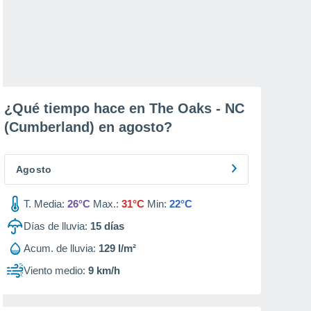
¿Qué tiempo hace en The Oaks - NC
(Cumberland) en
agosto
?
Agosto
T. Media:
26°C
Max.:
31°C
Min:
22°C
Días de lluvia:
15
días
Acum. de lluvia:
129 l/m²
Viento medio:
9 km/h