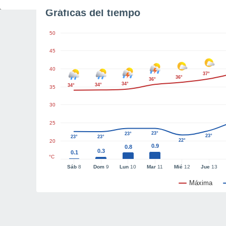
Gráficas del tiempo
50
45
40
37°
36°
36°
34°
34°
34°
35
30
25
23°
23°
23°
23°
23°
22°
20
0.9
0.8
0.3
0.1
°C
Sáb
8
Dom
9
Lun
10
Mar
11
Mié
12
Jue
13
Máxima