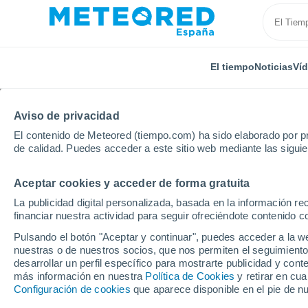
El tiempo
Noticias
Ví
Aviso de privacidad
El contenido de Meteored (tiempo.com) ha sido elaborado por pr
de calidad. Puedes acceder a este sitio web mediante las sigui
Aceptar cookies y acceder de forma gratuita
Inicio
Estados Unidos
Carolina del Norte
The O
La publicidad digital personalizada, basada en la información r
financiar nuestra actividad para seguir ofreciéndote contenido c
El Tiempo en The Oaks
Pulsando el botón "Aceptar y continuar", puedes acceder a la w
nuestras o de nuestros socios, que nos permiten el seguimiento
06:50
Sábado
desarrollar un perfil específico para mostrarte publicidad y co
más información en nuestra
Política de Cookies
y retirar en cu
Configuración de cookies
que aparece disponible en el pie de n
Soleado