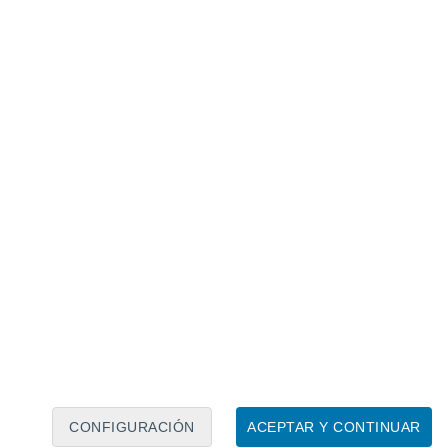
Calendario lunar
Lun
Mar
Mié
Jue
Vie
Sáb
Dom
8
9
10
11
12
13
14
15
16
17
18
19
20
21
CONFIGURACIÓN
ACEPTAR Y CONTINUAR