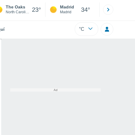
The Oaks
Madrid
Barcelona
23°
34°
North Carolina
Madrid
Barcelona
°C
uí