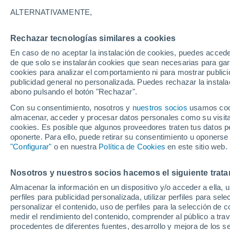
23°
ALTERNATIVAMENTE,
Rechazar tecnologías similares a cookies
Suroeste
En caso de no aceptar la instalación de cookies, puedes acced
Sensación de 21°
7
-
11 km/h
de que solo se instalarán cookies que sean necesarias para garan
cookies para analizar el comportamiento ni para mostrar publici
publicidad general no personalizada. Puedes rechazar la instala
abono pulsando el botón "Rechazar".
Tormentas muy fuertes
Dejarán lluvias muy intensas, reventones y
Con su consentimiento, nosotros y
nuestros socios
usamos cooki
pedrisco en las comunidades del norte
almacenar, acceder y procesar datos personales como su visita e
cookies. Es posible que algunos proveedores traten tus datos pe
El Tiempo 1 - 7 días
Por horas
Actualidad
Mapa d
oponerte. Para ello, puede retirar su consentimiento u oponerse
"Configurar"
o en nuestra
Política de Cookies
en este sitio web.
Nosotros y nuestros socios hacemos el siguiente trata
Mañana
Lunes
Hoy
Almacenar la información en un dispositivo y/o acceder a ella, 
9 Ago
10 Ago
8 Ago
perfiles para publicidad personalizada, utilizar perfiles para sele
personalizar el contenido, uso de perfiles para la selección de c
medir el rendimiento del contenido, comprender al público a tra
procedentes de diferentes fuentes, desarrollo y mejora de los se
80%
70%
50%