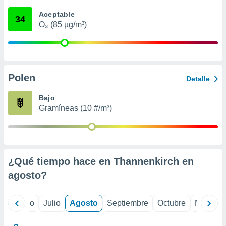
 seleccionar
o.
Aceptable
34
O₃ (85 µg/m³)
calización
precisa e
ión mediante
, publicidad
Polen
Detalle
dos,
 publicidad
Bajo
,
Gramíneas (10 #/m³)
ón de
 desarrollo
s.
tros 1199
ios
¿Qué tiempo hace en Thannenkirch en
agosto
?
yo
Junio
Julio
Agosto
Septiembre
Octubre
Noviemb