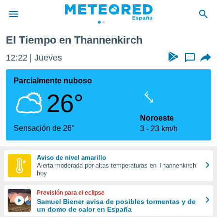
El Tiempo en Thannenkirch
privacidad
12:22
Jueves
...
o de
tiempo.com)
borado por
Parcialmente nuboso
es para
26°
ue la
 que se
e calidad.
Noroeste
eder a este
Sensación de 26°
3
23 km/h
ediante las
opciones:
Aviso de nivel amarillo
ookies y
Alerta moderada por altas temperaturas en Thannenkirch
e forma
hoy
d digital
Previsión para el eclipse
ada, basada
Samuel Biener avisa de posibles tormentas y de
un domo de calor en España
mación