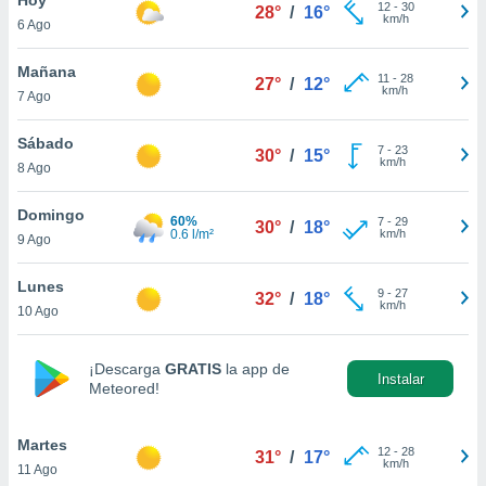
12
-
30
28°
/
16°
km/h
6 Ago
do en
 mismo.
sultar más
Mañana
11
-
28
27°
/
12°
 en nuestra
km/h
7 Ago
 Cookies
y
ualquier
Sábado
7
-
23
30°
/
15°
km/h
8 Ago
ento
 botón
ación de
Domingo
60%
7
-
29
30°
/
18°
kies
0.6 l/m²
km/h
9 Ago
 disponible
e nuestra
Lunes
9
-
27
.
32°
/
18°
km/h
10 Ago
IVAMENTE,
¡Descarga
GRATIS
la app de
Instalar
Meteored!
as
 a cookies
Martes
 no aceptar
12
-
28
31°
/
17°
km/h
11 Ago
ón de