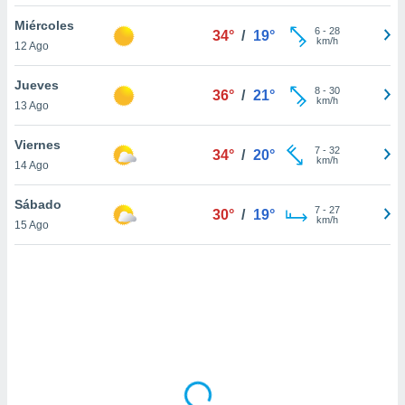
uedes
uestro sitio
Miércoles
6
-
28
34°
/
19°
.com. En
km/h
12 Ago
te
 de que
Jueves
talarán
8
-
30
36°
/
21°
km/h
13 Ago
e sean
para
a
Viernes
7
-
32
34°
/
20°
por el sitio
km/h
14 Ago
o se
cookies para
Sábado
7
-
27
30°
/
19°
km/h
15 Ago
nto ni para
licidad o
ado, aunque
sualizar
general no
ada. Puedes
 instalación
y acceder a
io web a
ste abono