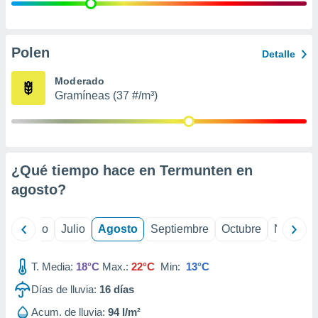
 seleccionar
o.
calización
precisa e
Polen
Detalle
ión mediante
Moderado
, publicidad
Gramíneas (37 #/m³)
dos,
 publicidad
,
ón de
¿Qué tiempo hace en Termunten en
 desarrollo
s.
agosto
?
tros 1199
ios
yo
Junio
Julio
Agosto
Septiembre
Octubre
Noviemb
T. Media:
18°C
Max.:
22°C
Min:
13°C
Días de lluvia:
16
días
Acum. de lluvia:
94 l/m²