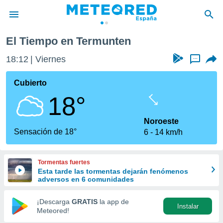
El Tiempo en Termunten
privacidad
18:12
Viernes
...
o de
tiempo.com)
borado por
Cubierto
es para
18°
ue la
 que se
e calidad.
Noroeste
eder a este
Sensación de 18°
6
14 km/h
ediante las
opciones:
Tormentas fuertes
ookies y
Esta tarde las tormentas dejarán fenómenos
e forma
adversos en 6 comunidades
d digital
¡Descarga
GRATIS
la app de
Instalar
ada, basada
Meteored!
mación