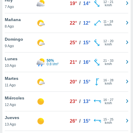
12
-
21
19°
/
14°
km/h
7 Ago
do en
 mismo.
sultar más
Mañana
11
-
18
22°
/
12°
 en nuestra
km/h
8 Ago
 Cookies
y
ualquier
Domingo
12
-
20
25°
/
15°
km/h
9 Ago
ento
 botón
ación de
Lunes
50%
21
-
33
21°
/
16°
kies
0.8 l/m²
km/h
10 Ago
 disponible
e nuestra
Martes
16
-
28
.
20°
/
15°
km/h
11 Ago
IVAMENTE,
Miércoles
16
-
27
23°
/
13°
km/h
12 Ago
as
 a cookies
Jueves
15
-
25
26°
/
15°
km/h
 no aceptar
13 Ago
ón de