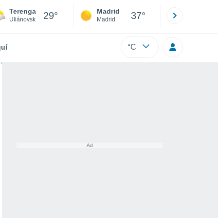
Terenga
Madrid
Barcelona
29°
37°
Uliánovsk
Madrid
Barcelona
°C
uí