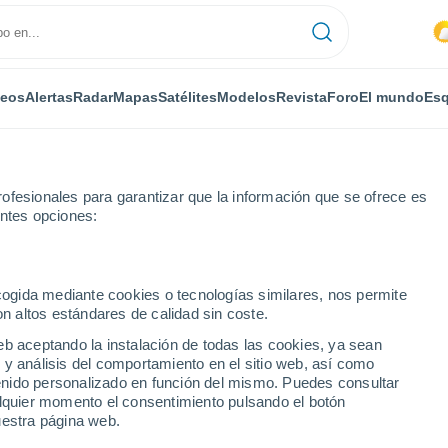
deos
Alertas
Radar
Mapas
Satélites
Modelos
Revista
Foro
El mundo
Esq
ofesionales para garantizar que la información que se ofrece es
entes opciones:
ecogida mediante cookies o tecnologías similares, nos permite
on altos estándares de calidad sin coste.
eb aceptando la instalación de todas las cookies, ya sean
 y análisis del comportamiento en el sitio web, así como
...
ntenido personalizado en función del mismo. Puedes consultar
alquier momento el consentimiento pulsando el botón
Por horas
uestra página web.
Intervalos nubosos en las
próximas horas