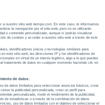
Riesgo de tormentas
Este fin de semana
er a nuestro sitio web tiempo.com. En este caso, te informamos
/h
tizar la navegación por el sitio web, pero no se utilizarán
dad o contenido personalizado, aunque sí podrás visualizar
ción de cookies y acceder a nuestro sitio web a través de este
es, identificadores únicos o tecnologías similares para
n este sitio web, las direcciones IP y los identificadores de
rsonales en virtud de un interés legítimo, algo a lo que puedes
e nubosidad
Radar de lluvia
Satélites
Modelos
 al tratamiento de datos en cualquier momento haciendo clic en
miento de datos:
Lunes
Martes
Miércoles
Jueves
uso de datos limitados para seleccionar anuncios básicos, crear
10 Ago
11 Ago
12 Ago
13 Ago
ccionar la publicidad personalizada, crear un perfil para
ontenido personalizado, medir el rendimiento de la publicidad,
vés de estadísticas o a través de la combinación de datos
rvicios, uso de datos limitados con el objetivo de seleccionar el
60%