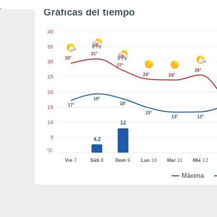
Gráficas del tiempo
40
35
31°
30°
30
27°
26°
24°
24°
25
20
19°
18°
17°
15
15°
13°
13°
10
12
5
4.2
°C
Vie
7
Sáb
8
Dom
9
Lun
10
Mar
11
Mié
12
Máxima