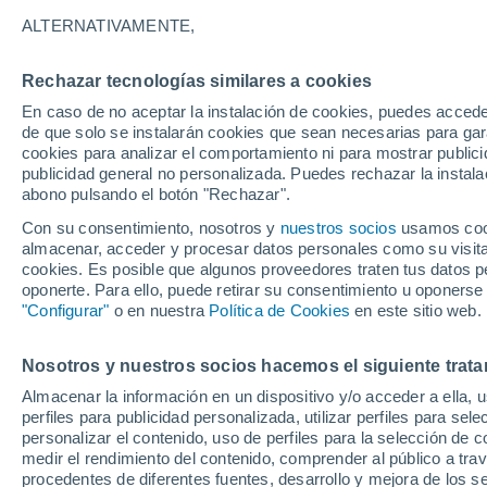
29°
ALTERNATIVAMENTE,
Rechazar tecnologías similares a cookies
Sur
En caso de no aceptar la instalación de cookies, puedes acced
Sensación de 29°
10
-
24 km
de que solo se instalarán cookies que sean necesarias para garan
cookies para analizar el comportamiento ni para mostrar publici
publicidad general no personalizada. Puedes rechazar la instala
abono pulsando el botón "Rechazar".
Tormentas fuertes
Esta tarde las tormentas dejarán fenómenos
Con su consentimiento, nosotros y
nuestros socios
usamos cooki
adversos en 6 comunidades
almacenar, acceder y procesar datos personales como su visita e
cookies. Es posible que algunos proveedores traten tus datos pe
El Tiempo 1 - 7 días
Por horas
Actualidad
Mapa d
oponerte. Para ello, puede retirar su consentimiento u oponerse
"Configurar"
o en nuestra
Política de Cookies
en este sitio web.
Nosotros y nuestros socios hacemos el siguiente trata
Mañana
Domingo
Hoy
Almacenar la información en un dispositivo y/o acceder a ella, 
8 Ago
9 Ago
7 Ago
perfiles para publicidad personalizada, utilizar perfiles para sele
personalizar el contenido, uso de perfiles para la selección de c
medir el rendimiento del contenido, comprender al público a tra
procedentes de diferentes fuentes, desarrollo y mejora de los se
70%
80%