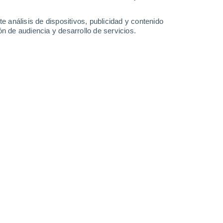
1.9 l/m²
24°
/
15°
24°
/
13°
26°
/
13°
18°
/
15°
e análisis de dispositivos, publicidad y contenido
n de audiencia y desarrollo de servicios.
-
37
km/h
8
-
22
km/h
8
-
19
km/h
11
-
25
km/h
o
Sur
2 Bajo
°
12
-
26 km/h
FPS:
no
s
Sur
1 Bajo
°
10
-
24 km/h
FPS:
no
Sur
0 Bajo
°
9
-
19 km/h
FPS:
no
s
Sur
0 Bajo
°
12
-
21 km/h
FPS:
no