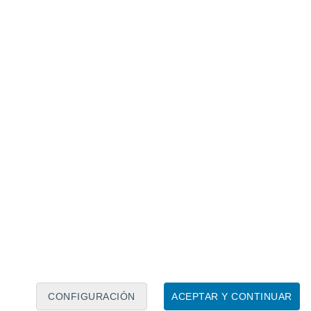
Calendario lunar
Lun
Mar
Mié
Jue
Vie
Sáb
Dom
7
8
9
10
11
12
13
14
15
16
17
18
19
20
CONFIGURACIÓN
ACEPTAR Y CONTINUAR