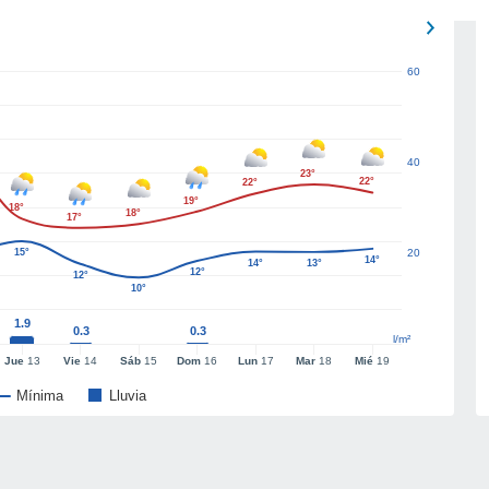
60
40
23°
22°
22°
19°
18°
18°
17°
15°
20
14°
14°
13°
12°
12°
10°
1.9
0.3
0.3
l/m²
Jue
13
Vie
14
Sáb
15
Dom
16
Lun
17
Mar
18
Mié
19
Mínima
Lluvia