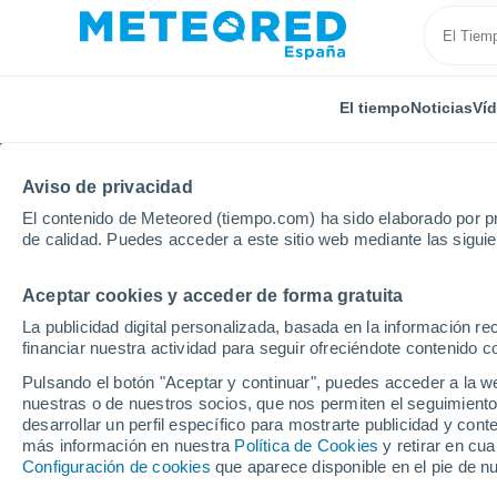
El tiempo
Noticias
Ví
Aviso de privacidad
El contenido de Meteored (tiempo.com) ha sido elaborado por pr
de calidad. Puedes acceder a este sitio web mediante las sigui
Aceptar cookies y acceder de forma gratuita
Inicio
Rusia
Óblast de Uliánovsk
Terenga
La publicidad digital personalizada, basada en la información r
financiar nuestra actividad para seguir ofreciéndote contenido c
El Tiempo en Terenga
Pulsando el botón "Aceptar y continuar", puedes acceder a la w
nuestras o de nuestros socios, que nos permiten el seguimiento
17:39
Viernes
desarrollar un perfil específico para mostrarte publicidad y co
más información en nuestra
Política de Cookies
y retirar en cu
Configuración de cookies
que aparece disponible en el pie de n
Nubes y claros