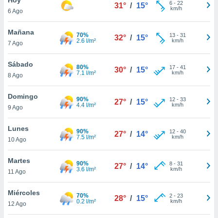
6
-
22
31°
/
15°
km/h
6 Ago
do en
 mismo.
sultar más
Mañana
70%
13
-
31
32°
/
15°
 en nuestra
2.6 l/m²
km/h
7 Ago
 Cookies
y
ualquier
Sábado
80%
17
-
41
30°
/
15°
7.1 l/m²
km/h
8 Ago
ento
 botón
ación de
Domingo
90%
12
-
33
27°
/
15°
kies
4.4 l/m²
km/h
9 Ago
 disponible
e nuestra
Lunes
90%
12
-
40
.
27°
/
14°
7.5 l/m²
km/h
10 Ago
IVAMENTE,
Martes
90%
8
-
31
27°
/
14°
3.6 l/m²
km/h
11 Ago
as
 a cookies
Miércoles
70%
2
-
23
28°
/
15°
0.2 l/m²
km/h
 no aceptar
12 Ago
ón de