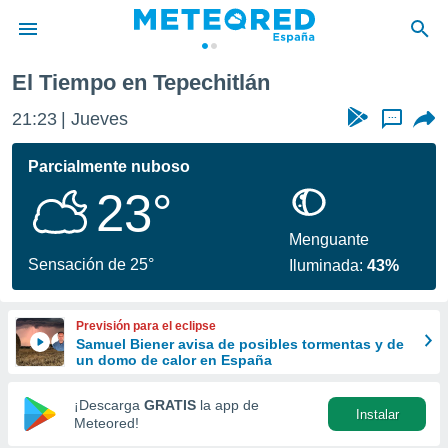
El Tiempo en Tepechitlán
privacidad
21:23
Jueves
...
o de
tiempo.com)
borado por
Parcialmente nuboso
es para
23°
ue la
 que se
e calidad.
Menguante
eder a este
Sensación de 25°
Iluminada:
43%
ediante las
opciones:
Previsión para el eclipse
ookies y
Samuel Biener avisa de posibles tormentas y de
e forma
un domo de calor en España
d digital
¡Descarga
GRATIS
la app de
Instalar
ada, basada
Meteored!
mación