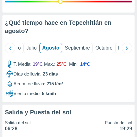
 seleccionar
o.
calización
precisa e
¿Qué tiempo hace en Tepechitlán en
ión mediante
agosto
?
, publicidad
yo
Junio
Julio
Agosto
Septiembre
Octubre
Noviemb
dos,
 publicidad
,
T. Media:
19°C
Max.:
25°C
Min:
14°C
ón de
Días de lluvia:
23
días
 desarrollo
s.
Acum. de lluvia:
215 l/m²
tros 1199
Viento medio:
5 km/h
ios
Salida y Puesta del sol
Salida del sol
Puesta del sol
06:28
19:29