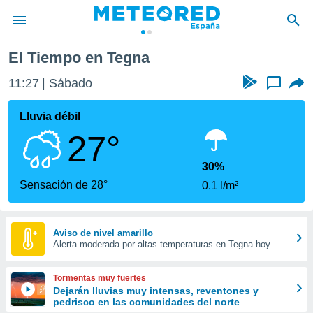
El Tiempo en Tegna
privacidad
11:27
Sábado
...
o de
tiempo.com)
borado por
Lluvia débil
es para
27°
ue la
 que se
e calidad.
30%
eder a este
Sensación de 28°
0.1 l/m²
ediante las
opciones:
ookies y
Aviso de nivel amarillo
Alerta moderada por altas temperaturas en Tegna hoy
e forma
d digital
Tormentas muy fuertes
ada, basada
Dejarán lluvias muy intensas, reventones y
pedrisco en las comunidades del norte
mación