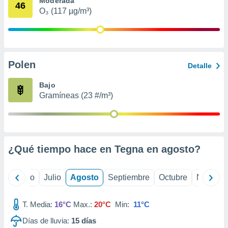
Moderada
 seleccionar
46
o.
O₃ (117 µg/m³)
calización
precisa e
ión mediante
Polen
, publicidad
Detalle
dos,
Bajo
 publicidad
Gramíneas (23 #/m³)
,
ón de
 desarrollo
s.
¿Qué tiempo hace en Tegna en
agosto
?
tros 1199
ios
yo
Junio
Julio
Agosto
Septiembre
Octubre
Noviemb
T. Media:
16°C
Max.:
20°C
Min:
11°C
Días de lluvia:
15
días