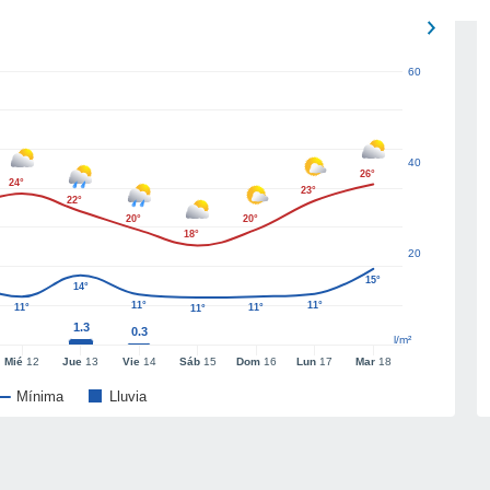
60
40
26°
24°
23°
22°
20°
20°
18°
20
15°
14°
11°
11°
11°
11°
11°
1.3
0.3
l/m²
Mié
12
Jue
13
Vie
14
Sáb
15
Dom
16
Lun
17
Mar
18
Mínima
Lluvia