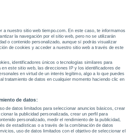
er a nuestro sitio web tiempo.com. En este caso, te informamos
tizar la navegación por el sitio web, pero no se utilizarán
dad o contenido personalizado, aunque sí podrás visualizar
ción de cookies y acceder a nuestro sitio web a través de este
s y
es, identificadores únicos o tecnologías similares para
n este sitio web, las direcciones IP y los identificadores de
rsonales en virtud de un interés legítimo, algo a lo que puedes
e nubosidad
Radar de lluvia
Satélites
Modelos
 al tratamiento de datos en cualquier momento haciendo clic en
miento de datos:
omingo
Lunes
Martes
Miércoles
uso de datos limitados para seleccionar anuncios básicos, crear
9 Ago
10 Ago
11 Ago
12 Ago
ccionar la publicidad personalizada, crear un perfil para
ontenido personalizado, medir el rendimiento de la publicidad,
vés de estadísticas o a través de la combinación de datos
rvicios, uso de datos limitados con el objetivo de seleccionar el
90%