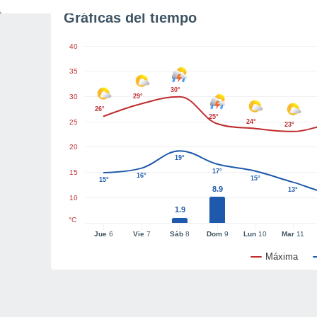
Gráficas del tiempo
40
35
30°
30
29°
26°
25°
25
24°
23°
20
19°
17°
15
16°
15°
15°
8.9
13°
10
1.9
°C
Jue
6
Vie
7
Sáb
8
Dom
9
Lun
10
Mar
11
Máxima