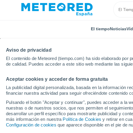
El tiempo
Noticias
Ví
Aviso de privacidad
El contenido de Meteored (tiempo.com) ha sido elaborado por pr
de calidad. Puedes acceder a este sitio web mediante las sigui
Aceptar cookies y acceder de forma gratuita
Inicio
Rusia
Tataristán
Tatarskaya Bagana
La publicidad digital personalizada, basada en la información r
financiar nuestra actividad para seguir ofreciéndote contenido c
El Tiempo en Tatarska
Pulsando el botón "Aceptar y continuar", puedes acceder a la w
nuestras o de nuestros socios, que nos permiten el seguimiento
07:01
Jueves
desarrollar un perfil específico para mostrarte publicidad y co
más información en nuestra
Política de Cookies
y retirar en cu
Configuración de cookies
que aparece disponible en el pie de n
Nubes y claros