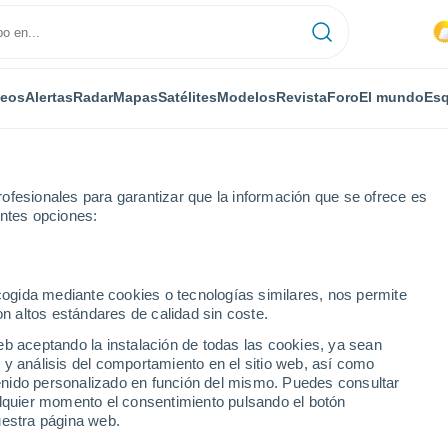
deos
Alertas
Radar
Mapas
Satélites
Modelos
Revista
Foro
El mundo
Esq
ofesionales para garantizar que la información que se ofrece es
entes opciones:
ecogida mediante cookies o tecnologías similares, nos permite
on altos estándares de calidad sin coste.
ya Bagana
eb aceptando la instalación de todas las cookies, ya sean
 y análisis del comportamiento en el sitio web, así como
...
ntenido personalizado en función del mismo. Puedes consultar
alquier momento el consentimiento pulsando el botón
Por horas
uestra página web.
Intervalos nubosos en las
próximas horas