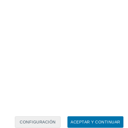
Calendario lunar
Lun
Mar
Mié
Jue
Vie
Sáb
Dom
6
7
8
9
10
11
12
13
14
15
16
17
18
19
CONFIGURACIÓN
ACEPTAR Y CONTINUAR