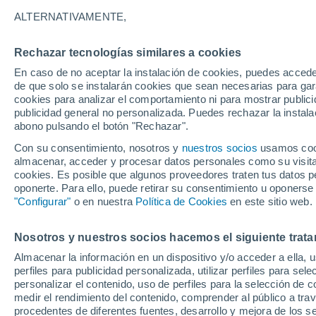
20°
ALTERNATIVAMENTE,
Rechazar tecnologías similares a cookies
Noroeste
En caso de no aceptar la instalación de cookies, puedes acced
Sensación de 20°
3
-
11 km/h
de que solo se instalarán cookies que sean necesarias para garan
cookies para analizar el comportamiento ni para mostrar publici
publicidad general no personalizada. Puedes rechazar la instala
abono pulsando el botón "Rechazar".
Atención al fin de semana
España podrá registrar tormentas muy fuerte
Con su consentimiento, nosotros y
nuestros socios
usamos cooki
con fenómenos adversos
almacenar, acceder y procesar datos personales como su visita e
cookies. Es posible que algunos proveedores traten tus datos pe
El Tiempo 1 - 7 días
Por horas
Actualidad
Mapa d
oponerte. Para ello, puede retirar su consentimiento u oponerse
"Configurar"
o en nuestra
Política de Cookies
en este sitio web.
Nosotros y nuestros socios hacemos el siguiente trata
Mañana
Sábado
D
Hoy
Almacenar la información en un dispositivo y/o acceder a ella, 
7 Ago
8 Ago
6 Ago
perfiles para publicidad personalizada, utilizar perfiles para sele
personalizar el contenido, uso de perfiles para la selección de c
medir el rendimiento del contenido, comprender al público a tra
procedentes de diferentes fuentes, desarrollo y mejora de los se
80%