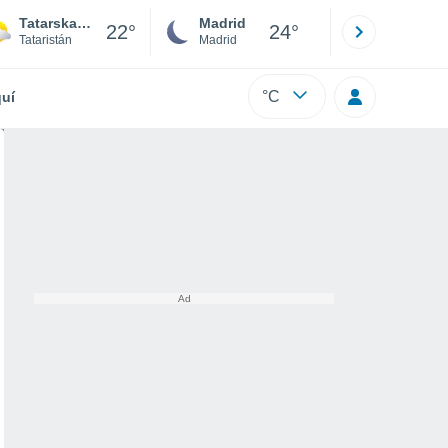
Tatarskaya Bagana
Madrid
Barcelona
22°
24°
Tataristán
Madrid
Barcelona
°C
uí