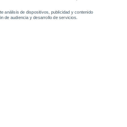
8.9 l/m²
25°
/
17°
24°
/
15°
23°
/
13°
24°
/
11°
e análisis de dispositivos, publicidad y contenido
n de audiencia y desarrollo de servicios.
-
39
km/h
19
-
38
km/h
12
-
28
km/h
10
-
23
km/h
 6 de agosto
Noroeste
1 Bajo
3
-
11 km/h
FPS:
no
Norte
2 Bajo
2
-
11 km/h
FPS:
no
Noroeste
3 Medio
2
-
12 km/h
FPS:
6-10
Noroeste
5 Medio
9
-
22 km/h
FPS:
6-10