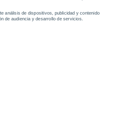
8.5 l/m²
1.4 l/m²
2.5 l/m²
13°
/
8°
14°
/
9°
16°
/
8°
13°
/
7°
e análisis de dispositivos, publicidad y contenido
n de audiencia y desarrollo de servicios.
-
29
km/h
10
-
22
km/h
11
-
19
km/h
10
-
21
km/h
o
da
Noreste
0 Bajo
°
30
-
54 km/h
FPS:
no
da
Noreste
0 Bajo
°
21
-
46 km/h
FPS:
no
da
Noreste
0 Bajo
°
16
-
35 km/h
FPS:
no
da
Noreste
0 Bajo
°
17
-
26 km/h
FPS:
no