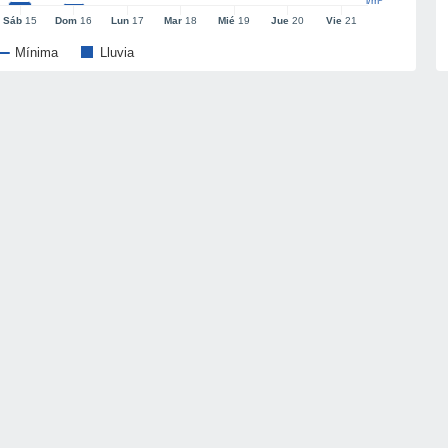
l/m²
Sáb
15
Dom
16
Lun
17
Mar
18
Mié
19
Jue
20
Vie
21
Mínima
Lluvia