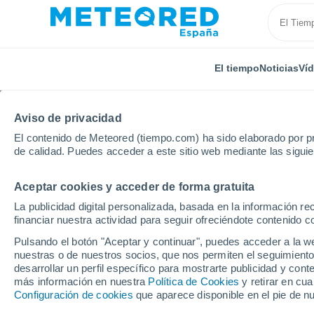
El tiempo
Noticias
Ví
Aviso de privacidad
El contenido de Meteored (tiempo.com) ha sido elaborado por pr
de calidad. Puedes acceder a este sitio web mediante las sigui
Aceptar cookies y acceder de forma gratuita
Inicio
Nueva Zelanda
Región de Tasman
Tasm
La publicidad digital personalizada, basada en la información r
financiar nuestra actividad para seguir ofreciéndote contenido c
El Tiempo en Tasman
Pulsando el botón "Aceptar y continuar", puedes acceder a la w
nuestras o de nuestros socios, que nos permiten el seguimiento
02:41
Domingo
desarrollar un perfil específico para mostrarte publicidad y co
más información en nuestra
Política de Cookies
y retirar en cu
Configuración de cookies
que aparece disponible en el pie de n
Lluvia moderada