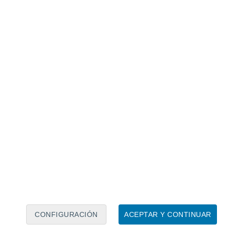
Calendario lunar
Lun
Mar
Mié
Jue
Vie
Sáb
Dom
9
10
11
12
13
14
15
16
CONFIGURACIÓN
ACEPTAR Y CONTINUAR