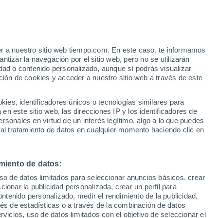
er a nuestro sitio web tiempo.com. En este caso, te informamos
tizar la navegación por el sitio web, pero no se utilizarán
dad o contenido personalizado, aunque sí podrás visualizar
ción de cookies y acceder a nuestro sitio web a través de este
es, identificadores únicos o tecnologías similares para
n este sitio web, las direcciones IP y los identificadores de
rsonales en virtud de un interés legítimo, algo a lo que puedes
ualidad
Mapa de lluvia
Satélites
Modelos
 al tratamiento de datos en cualquier momento haciendo clic en
miento de datos:
iércoles
Jueves
Viernes
Sábado
uso de datos limitados para seleccionar anuncios básicos, crear
12 Ago
13 Ago
14 Ago
15 Ago
ccionar la publicidad personalizada, crear un perfil para
ontenido personalizado, medir el rendimiento de la publicidad,
vés de estadísticas o a través de la combinación de datos
rvicios, uso de datos limitados con el objetivo de seleccionar el
90%
80%
50%