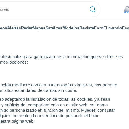
deos
Alertas
Radar
Mapas
Satélites
Modelos
Revista
Foro
El mundo
Esq
ofesionales para garantizar que la información que se ofrece es
entes opciones:
an
ecogida mediante cookies o tecnologías similares, nos permite
on altos estándares de calidad sin coste.
eb aceptando la instalación de todas las cookies, ya sean
 y análisis del comportamiento en el sitio web, así como
...
ntenido personalizado en función del mismo. Puedes consultar
alquier momento el consentimiento pulsando el botón
Por horas
uestra página web.
Lluvia moderada en las próximas
horas