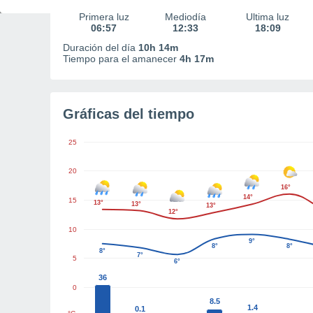
Primera luz
Mediodía
Última luz
06:57
12:33
18:09
Duración del día
10h 14m
Tiempo para el amanecer
4h 17m
Gráficas del tiempo
25
20
16°
14°
15
13°
13°
13°
12°
10
9°
8°
8°
8°
7°
5
6°
36
0
8.5
1.4
0.1