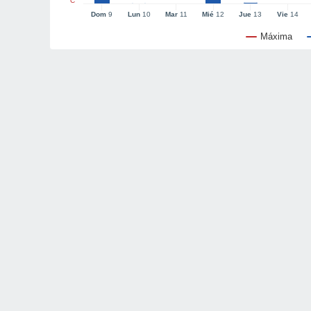
°C
Dom
9
Lun
10
Mar
11
Mié
12
Jue
13
Vie
14
Máxima