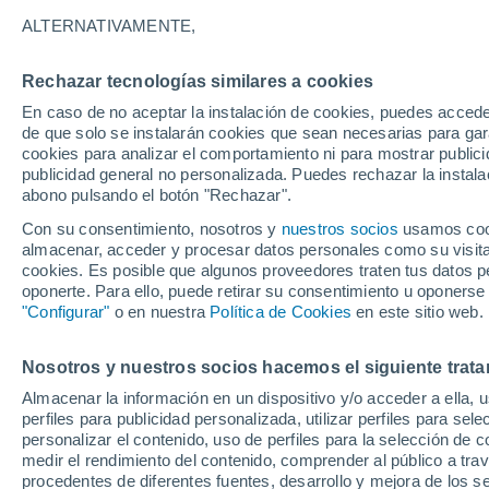
11°
ALTERNATIVAMENTE,
Rechazar tecnologías similares a cookies
90%
En caso de no aceptar la instalación de cookies, puedes acced
Sensación de 11°
3.6 l/m²
de que solo se instalarán cookies que sean necesarias para garan
cookies para analizar el comportamiento ni para mostrar publici
publicidad general no personalizada. Puedes rechazar la instala
abono pulsando el botón "Rechazar".
Tormentas muy fuertes
Dejarán lluvias muy intensas, reventones y
Con su consentimiento, nosotros y
nuestros socios
usamos cooki
pedrisco en las comunidades del norte
almacenar, acceder y procesar datos personales como su visita e
cookies. Es posible que algunos proveedores traten tus datos pe
El Tiempo 1 - 7 días
Por horas
Radar de lluvia
Act
oponerte. Para ello, puede retirar su consentimiento u oponerse
"Configurar"
o en nuestra
Política de Cookies
en este sitio web.
Nosotros y nuestros socios hacemos el siguiente trata
Mañana
Martes
M
Hoy
Almacenar la información en un dispositivo y/o acceder a ella, 
10 Ago
11 Ago
9 Ago
perfiles para publicidad personalizada, utilizar perfiles para sele
personalizar el contenido, uso de perfiles para la selección de c
medir el rendimiento del contenido, comprender al público a tra
procedentes de diferentes fuentes, desarrollo y mejora de los se
30%
90%