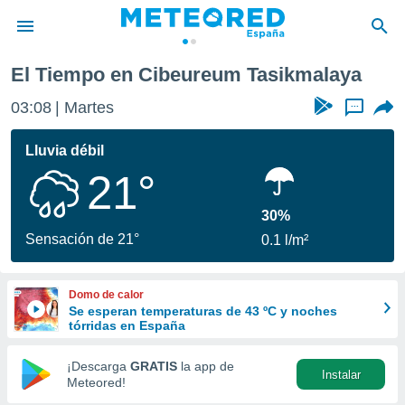
El Tiempo en Cibeureum Tasikmalaya
privacidad
03:08
Martes
...
o de
tiempo.com)
borado por
Lluvia débil
es para
21°
ue la
 que se
e calidad.
30%
eder a este
Sensación de 21°
0.1 l/m²
ediante las
opciones:
Domo de calor
ookies y
Se esperan temperaturas de 43 ºC y noches
e forma
tórridas en España
d digital
¡Descarga
GRATIS
la app de
Instalar
ada, basada
Meteored!
mación