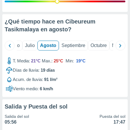
 seleccionar
o.
calización
precisa e
¿Qué tiempo hace en Cibeureum
ión mediante
Tasikmalaya en
agosto
?
, publicidad
yo
Junio
Julio
Agosto
Septiembre
Octubre
Noviemb
dos,
 publicidad
,
T. Media:
21°C
Max.:
25°C
Min:
19°C
ón de
Días de lluvia:
19
días
 desarrollo
s.
Acum. de lluvia:
91 l/m²
tros 1199
Viento medio:
6 km/h
ios
Salida y Puesta del sol
Salida del sol
Puesta del sol
05:56
17:47