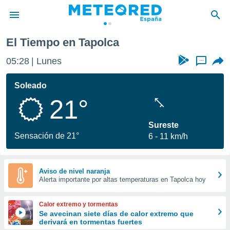
El Tiempo en Tapolca
privacidad
05:28
Lunes
...
o de
tiempo.com)
borado por
Soleado
es para
21°
ue la
 que se
e calidad.
Sureste
eder a este
Sensación de 21°
6
11 km/h
ediante las
opciones:
ookies y
Aviso de nivel naranja
Alerta importante por altas temperaturas en Tapolca hoy
e forma
d digital
Calor extremo y tormentas
ada, basada
Se avecinan siete días de calor extremo que
derivará en tormentas fuertes
mación