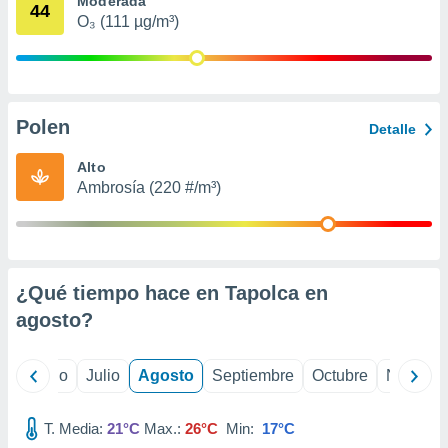
Moderada
 seleccionar
44
o.
O₃ (111 µg/m³)
calización
precisa e
ión mediante
Polen
, publicidad
Detalle
dos,
Alto
 publicidad
Ambrosía (220 #/m³)
,
ón de
 desarrollo
s.
¿Qué tiempo hace en Tapolca en
tros 1199
ios
agosto
?
yo
Junio
Julio
Agosto
Septiembre
Octubre
Noviemb
T. Media:
21°C
Max.:
26°C
Min:
17°C