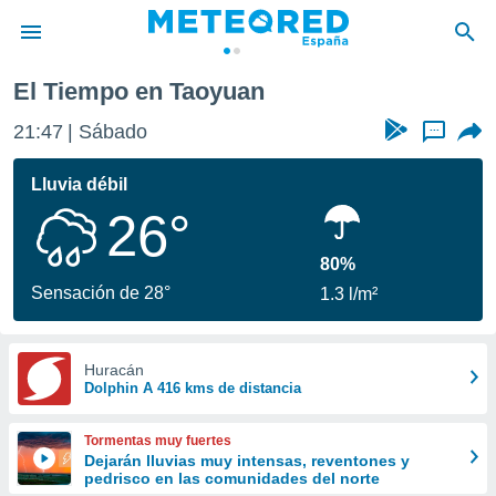
El Tiempo en Taoyuan
privacidad
21:47
Sábado
...
o de
tiempo.com)
borado por
Lluvia débil
es para
26°
ue la
 que se
e calidad.
80%
eder a este
Sensación de 28°
1.3 l/m²
ediante las
opciones:
ookies y
Huracán
Dolphin A 416 kms de distancia
e forma
d digital
Tormentas muy fuertes
ada, basada
Dejarán lluvias muy intensas, reventones y
pedrisco en las comunidades del norte
mación