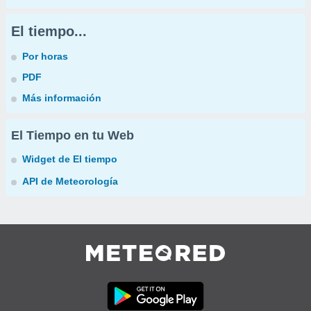
El tiempo...
Por horas
PDF
Más información
El Tiempo en tu Web
Widget de El tiempo
API de Meteorología