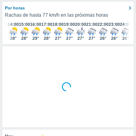
ediante
ecnologías
Por horas
nos permite
Rachas de hasta
77 km/h
en las próximas horas
estra
3:00
14:00
15:00
16:00
17:00
18:00
19:00
20:00
21:00
22:00
23:00
24:00
ara seguir
e contenido
stándares
28°
28°
28°
29°
28°
27°
27°
27°
27°
26°
26°
26°
ACEPTAR
sin coste.
Y
CONTINUAR
 botón
continuar",
der a la
CONFIGURACIÓN
ndo la
 de todas
, ya sean
de nuestros
 nos
 y análisis
tamiento en
b, así como
un perfil
para
ublicidad y
Hoy