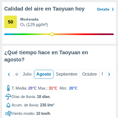
 seleccionar
o.
Calidad del aire en Taoyuan hoy
Detalle
calización
precisa e
Moderada
50
ión mediante
O₃ (129 µg/m³)
, publicidad
dos,
 publicidad
¿Qué tiempo hace en Taoyuan en
,
ón de
agosto
?
 desarrollo
s.
yo
Junio
Julio
Agosto
Septiembre
Octubre
Noviemb
tros 1199
ios
T. Media:
28°C
Max.:
31°C
Min:
26°C
Días de lluvia:
18
días
Acum. de lluvia:
235 l/m²
Viento medio:
10 km/h