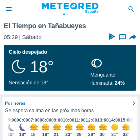
El Tiempo en Tañabueyes
privacidad
05:39
Sábado
...
o de
tiempo.com)
borado por
Cielo despejado
es para
18°
ue la
 que se
e calidad.
Menguante
eder a este
Sensación de 18°
Iluminada:
24%
ediante las
opciones:
Por horas
ookies y
e forma
Se espera calima en las próximas horas
:00
05:00
06:00
07:00
08:00
09:00
10:00
11:00
12:00
13:00
14:00
15:00
16:
d digital
ada, basada
9°
19°
18°
18°
18°
21°
23°
26°
28°
30°
31°
32°
32
mación