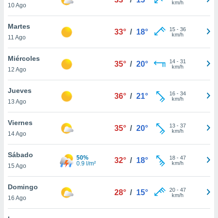
km/h
10 Ago
do en
 mismo.
Martes
15
-
36
sultar más
33°
/
18°
km/h
11 Ago
 en nuestra
 Cookies
y
Miércoles
ualquier
14
-
31
35°
/
20°
km/h
12 Ago
ento
 botón
Jueves
16
-
34
36°
/
21°
ación de
km/h
13 Ago
kies
 disponible
Viernes
e nuestra
13
-
37
35°
/
20°
km/h
.
14 Ago
IVAMENTE,
Sábado
50%
18
-
47
32°
/
18°
0.9 l/m²
km/h
15 Ago
as
Domingo
 a cookies
20
-
47
28°
/
15°
km/h
16 Ago
 no aceptar
ón de