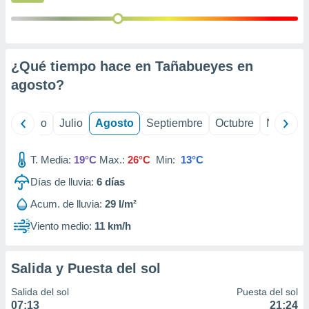
 seleccionar
o.
calización
precisa e
ión mediante
¿Qué tiempo hace en Tañabueyes en
agosto
?
, publicidad
dos,
yo
Junio
Julio
Agosto
Septiembre
Octubre
Noviemb
 publicidad
,
ón de
T. Media:
19°C
Max.:
26°C
Min:
13°C
 desarrollo
s.
Días de lluvia:
6
días
tros 1199
Acum. de lluvia:
29 l/m²
ios
Viento medio:
11 km/h
Salida y Puesta del sol
Salida del sol
Puesta del sol
07:13
21:24